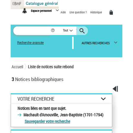
Panneau de gestion des cookies
Espace personnel
Aide
Une question ?
Historique
Tout
Recherche avancée
AUTRES RECHERCHES
Accueil
Liste de notices suite rebond
3
Notices bibliographiques
VOTRE RECHERCHE
Notices liées en tant que sujet.
Machault d'Arnouville, Jean-Baptiste (1701-1794)
Sauvegarder votre recherche