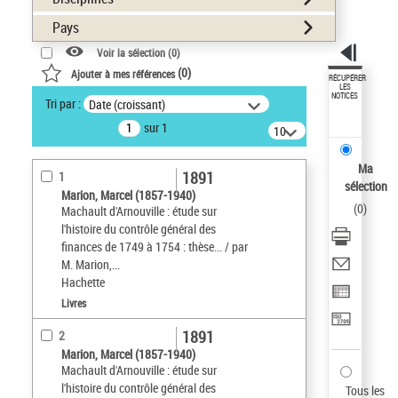
Pays
Voir la sélection (
0
)
(
0
)
Ajouter à mes références
RÉCUPÉRER
LES
NOTICES
Tri par :
Date (croissant)
sur 1
10
résultats/page
Ma
1891
1
sélection
Marion, Marcel (1857-1940)
(
0
)
Machault d'Arnouville : étude sur
l'histoire du contrôle général des
finances de 1749 à 1754 : thèse... / par
M. Marion,...
Hachette
Livres
1891
2
Marion, Marcel (1857-1940)
Machault d'Arnouville : étude sur
l'histoire du contrôle général des
Tous les