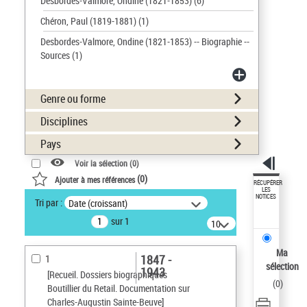
Desbordes-Valmore, Ondine (1821-1853)
(6)
Chéron, Paul (1819-1881)
(1)
Desbordes-Valmore, Ondine (1821-1853) -- Biographie --
Sources
(1)
Genre ou forme
Disciplines
Pays
Voir la sélection (
0
)
(
0
)
Ajouter à mes références
RÉCUPÉRER
LES
NOTICES
Tri par :
Date (croissant)
sur 1
10
résultats/page
Ma
1847 -
1
sélection
1943
[Recueil. Dossiers biographiques
(
0
)
Boutillier du Retail. Documentation sur
Charles-Augustin Sainte-Beuve]