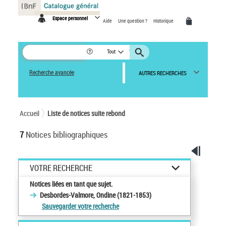
Panneau de gestion des cookies
Espace personnel
Aide
Une question ?
Historique
Tout
Recherche avancée
AUTRES RECHERCHES
Accueil
Liste de notices suite rebond
7
Notices bibliographiques
VOTRE RECHERCHE
Notices liées en tant que sujet.
Desbordes-Valmore, Ondine (1821-1853)
Sauvegarder votre recherche