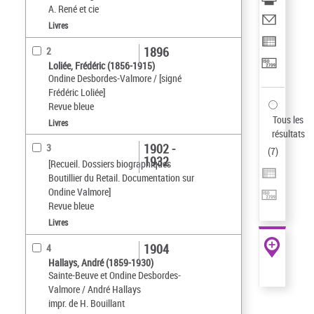
A. René et cie
Livres
1896
2
Loliée, Frédéric (1856-1915)
Ondine Desbordes-Valmore / [signé
Frédéric Loliée]
Revue bleue
Tous les
Livres
résultats
1902 -
3
(
7
)
1932
[Recueil. Dossiers biographiques
Boutillier du Retail. Documentation sur
Ondine Valmore]
Revue bleue
Livres
1904
4
Hallays, André (1859-1930)
Sainte-Beuve et Ondine Desbordes-
Valmore / André Hallays
impr. de H. Bouillant