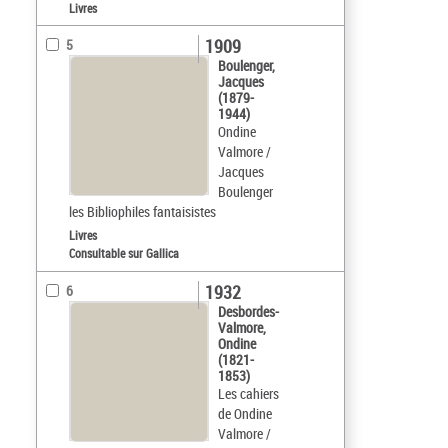
Livres
1909
5
Boulenger,
Jacques
(1879-
1944)
Ondine
Valmore /
Jacques
Boulenger
les Bibliophiles fantaisistes
Livres
Consultable sur Gallica
1932
6
Desbordes-
Valmore,
Ondine
(1821-
1853)
Les cahiers
de Ondine
Valmore /