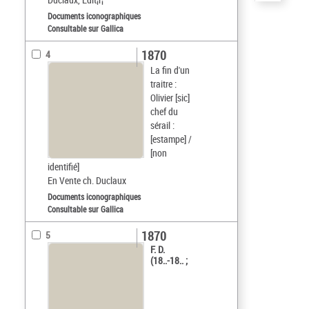
Documents iconographiques
Consultable sur Gallica
1870
4
La fin d'un
traitre :
Olivier [sic]
chef du
sérail :
[estampe] /
[non
identifié]
En Vente ch. Duclaux
Documents iconographiques
Consultable sur Gallica
1870
5
F. D.
(18..-18.. ;