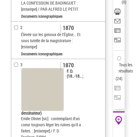
(
0
)
LA CONFESSION DE BADINGUET :
[estampe] / PAR ALFRED LE PETIT
Documents iconographiques
1870
2
Élevée sur les genoux de l'Église... Et
sous tutelle de la magistrature :
[estampe]
Documents iconographiques
1870
Tous les
3
résultats
F. D.
(18..-18.. ;
(
24
)
dessinateur)
Emile Olivier [sic] : contemplant d'un
coeur toujours léger les ruines qu'il a
faites. : [estampe] / F. D.
Duclaux, Edit¦r¦