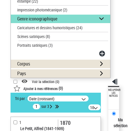
estampe
(22)
impression photomécanique
(2)
Genre iconographique
Caricatures et dessins humoristiques
(24)
Scènes satiriques
(8)
Portraits satiriques
(3)
Corpus
Pays
Voir la sélection (
0
)
(
0
)
Ajouter à mes références
RÉCUPÉRER
LES
NOTICES
Tri par :
Date (croissant)
sur 3
10
résultats/page
Ma
1870
1
sélection
Le Petit, Alfred (1841-1909)