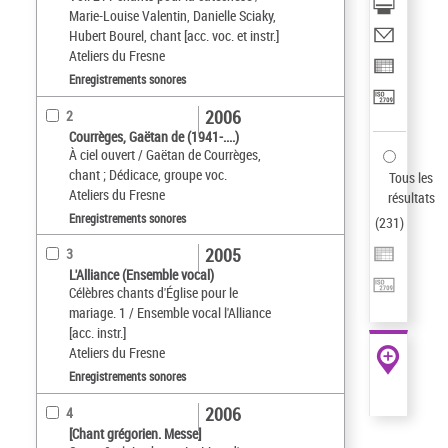
Marie-Louise Valentin, Danielle Sciaky,
Hubert Bourel, chant [acc. voc. et instr.]
Ateliers du Fresne
Enregistrements sonores
2006
2
Courrèges, Gaëtan de (1941-....)
À ciel ouvert / Gaëtan de Courrèges,
chant ; Dédicace, groupe voc.
Tous les
Ateliers du Fresne
résultats
Enregistrements sonores
(
231
)
2005
3
L'Alliance (Ensemble vocal)
Célèbres chants d'Église pour le
mariage. 1 / Ensemble vocal l'Alliance
[acc. instr.]
Ateliers du Fresne
Enregistrements sonores
2006
4
[Chant grégorien. Messe]