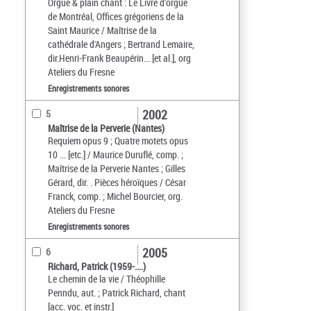
Orgue & plain chant : Le Livre d'orgue
de Montréal, Offices grégoriens de la
Saint Maurice / Maîtrise de la
cathédrale d'Angers ; Bertrand Lemaire,
dir.Henri-Frank Beaupérin... [et al.], org
Ateliers du Fresne
Enregistrements sonores
2002
5
Maîtrise de la Perverie (Nantes)
Requiem opus 9 ; Quatre motets opus
10 ... [etc.] / Maurice Duruflé, comp. ;
Maîtrise de la Perverie Nantes ; Gilles
Gérard, dir. . Pièces héroïques / César
Franck, comp. ; Michel Bourcier, org.
Ateliers du Fresne
Enregistrements sonores
2005
6
Richard, Patrick (1959-....)
Le chemin de la vie / Théophille
Penndu, aut. ; Patrick Richard, chant
[acc. voc. et instr.]