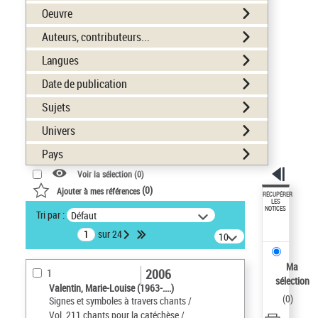
Oeuvre
Auteurs, contributeurs...
Langues
Date de publication
Sujets
Univers
Pays
Voir la sélection (
0
)
(
0
)
Ajouter à mes références
RÉCUPÉRER
LES
NOTICES
Tri par :
Défaut
sur 24
10
résultats/page
Ma
2006
1
sélection
Valentin, Marie-Louise (1963-....)
(
0
)
Signes et symboles à travers chants /
Vol. 211 chants pour la catéchèse /