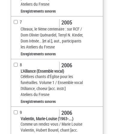
Ateliers du Fresne
Enregistrements sonores
2005
7
Cîteaux, le 9ème centenaire : sur RCF /
Dom Olivier Quénardel, Terryl N. Kinder,
Dom Irénée... [et al.], aut., participants
les Ateliers du Fresne
Enregistrements sonores
2006
8
L'Alliance (Ensemble vocal)
Célèbres chants d'Église pour les
funérailles. Volume 1 / Ensemble vocal
l'Alliance, choeur [acc. instr.]
Ateliers du Fresne
Enregistrements sonores
2006
9
Valentin, Marie-Louise (1963-....)
Comme un rendez-vous / Marie Louise
Valentin, Hubert Bourel, chant [acc.