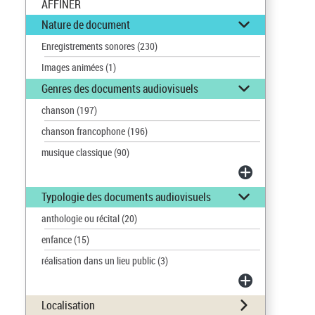
AFFINER
Nature de document
Enregistrements sonores
(230)
Images animées
(1)
Genres des documents audiovisuels
chanson
(197)
chanson francophone
(196)
musique classique
(90)
Typologie des documents audiovisuels
anthologie ou récital
(20)
enfance
(15)
réalisation dans un lieu public
(3)
Localisation