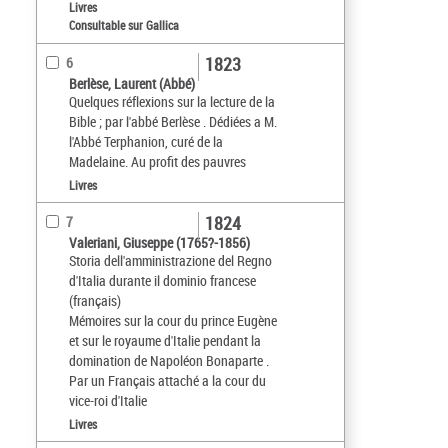
Livres
Consultable sur Gallica
1823
6
Berlèse, Laurent (Abbé)
Quelques réflexions sur la lecture de la
Bible ; par l'abbé Berlèse . Dédiées a M.
l'Abbé Terphanion, curé de la
Madelaine. Au profit des pauvres
Livres
1824
7
Valeriani, Giuseppe (1765?-1856)
Storia dell'amministrazione del Regno
d'Italia durante il dominio francese
(français)
Mémoires sur la cour du prince Eugène
et sur le royaume d'Italie pendant la
domination de Napoléon Bonaparte .
Par un Français attaché a la cour du
vice-roi d'Italie
Livres