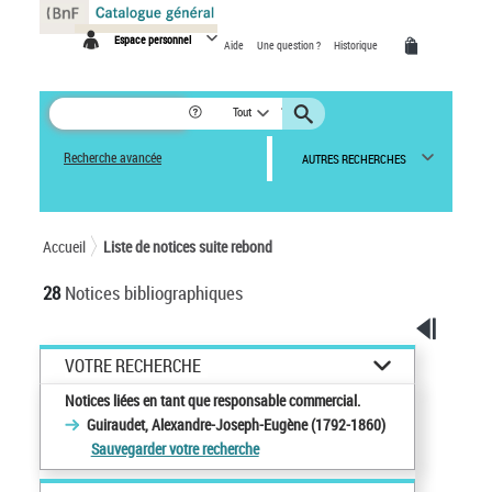
Panneau de gestion des cookies
Espace personnel
Aide
Une question ?
Historique
Tout
Recherche avancée
AUTRES RECHERCHES
Accueil
Liste de notices suite rebond
28
Notices bibliographiques
VOTRE RECHERCHE
Notices liées en tant que responsable commercial.
Guiraudet, Alexandre-Joseph-Eugène (1792-1860)
Sauvegarder votre recherche