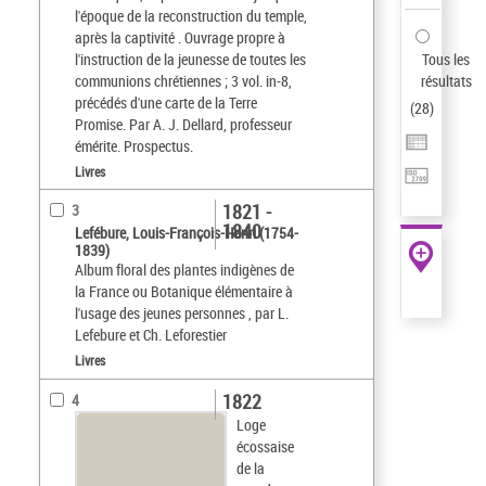
l'époque de la reconstruction du temple,
après la captivité . Ouvrage propre à
l'instruction de la jeunesse de toutes les
Tous les
communions chrétiennes ; 3 vol. in-8,
résultats
précédés d'une carte de la Terre
(
28
)
Promise. Par A. J. Dellard, professeur
émérite. Prospectus.
Livres
1821 -
3
1840
Lefébure, Louis-François-Henri (1754-
1839)
Album floral des plantes indigènes de
la France ou Botanique élémentaire à
l'usage des jeunes personnes , par L.
Lefebure et Ch. Leforestier
Livres
1822
4
Loge
écossaise
de la