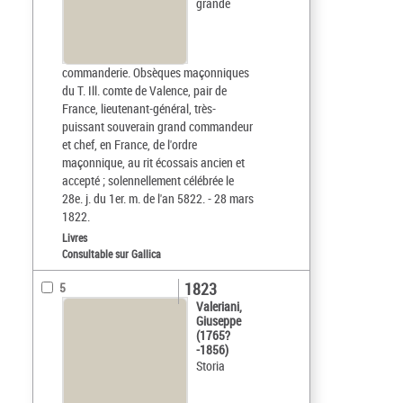
grande
commanderie. Obsèques maçonniques
du T. Ill. comte de Valence, pair de
France, lieutenant-général, très-
puissant souverain grand commandeur
et chef, en France, de l'ordre
maçonnique, au rit écossais ancien et
accepté ; solennellement célébrée le
28e. j. du 1er. m. de l'an 5822. - 28 mars
1822.
Livres
Consultable sur Gallica
1823
5
Valeriani,
Giuseppe
(1765?
-1856)
Storia