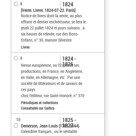
1824
8
[Vente. Livres. 1824-07-22. Paris]
Notice de livres dont la vente, au plus
offrant et dernier enchérisseur, se fera le
jeudi 22 juillet 1824 et jours suivans , à
six heures de relevée, rue des Bons-
Enfans, n° 30, maison Silvestre
Livres
1824 -
9
1826
Revue européenne, ou l'Esprit et ses
productions, en France, en Angleterre,
en Italie, en Allemagne, etc . Par une
société de littérateurs et de savans de
ces pays
chez l'éditeur, rue Saint-Honoré, n° 370
Périodiques et collections
Consultable sur Gallica
1825 -
10
1827
Demerson, Jean-Louis (1781-1844)
Calendrier français , ou le véritable