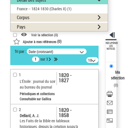
Détail des sujets
France -- 1824-1830 (Charles X)
(1)
Corpus
Pays
Voir la sélection (
0
)
(
0
)
Ajouter à mes références
RÉCUPÉRER
LES
NOTICES
Tri par :
Date (croissant)
sur 3
10
résultats/page
Ma
1820 -
1
sélection
1827
L'Étoile : journal du soir
(
0
)
au bureau du journal
Périodiques et collections
Consultable sur Gallica
1820 -
2
1858
Dellard, A. J.
Les Faits de la Bible en tableaux
historiques, depuis la création jusqu'à