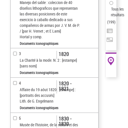
Manejo del sable : coleccion de 40
diseños lithograficos que representan
Tous les
las diversas posiciones de este
résultats
exercicio à caballo dedicado a sus
(
199
)
compañeros de armas por J. V. M. de P.
/ [par H. Vernet ; et E Lami]
Hortal y comp.
Documents iconographiques
1820
3
La Charité à la mode. N. 2 : [estampe]
[sans nom]
Documents iconographiques
1820 -
4
1821
Affaire du 19 aôut 1820 : [estampe] :
[portraits des accusés]
Lith. de G. Engelmann
Documents iconographiques
1830 -
5
1830
Musée de l'histoire, de la nature et des