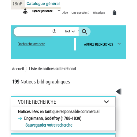
Panneau de gestion des cookies
Espace personnel
Aide
Une question ?
Historique
Tout
Recherche avancée
AUTRES RECHERCHES
Accueil
Liste de notices suite rebond
199
Notices bibliographiques
VOTRE RECHERCHE
Notices liées en tant que responsable commercial.
Engelmann, Godefroy (1788-1839)
Sauvegarder votre recherche