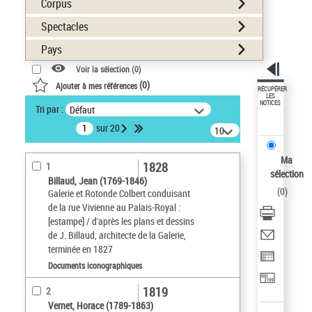
Corpus
Spectacles
Pays
Voir la sélection (
0
)
(
0
)
Ajouter à mes références
RÉCUPÉRER
LES
NOTICES
Tri par :
Défaut
sur 20
10
résultats/page
Ma
1828
1
sélection
Billaud, Jean (1769-1846)
(
0
)
Galerie et Rotonde Colbert conduisant
de la rue Vivienne au Palais-Royal :
[estampe] / d'après les plans et dessins
de J. Billaud, architecte de la Galerie,
terminée en 1827
Documents iconographiques
1819
2
Vernet, Horace (1789-1863)