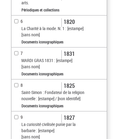
arts.
Périodiques et collections
1820
6
La Charité à la mode. N. 1 : [estampe]
[sans nom]
Documents iconographiques
1831
7
MARDI GRAS 1831 : [estampe]
[sans nom]
Documents iconographiques
1825
8
Saint-Simon : Fondateur de la religion
nouvelle : [estampe] / [non identifié]
Documents iconographiques
1827
9
La curiosité civilisée punie par la
barbarie : [estampe]
[sans nom]