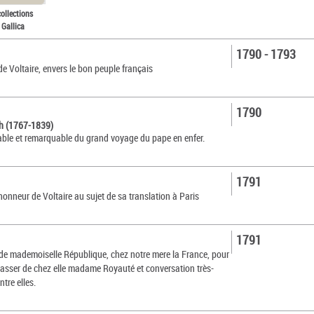
collections
 Gallica
1790 - 1793
de Voltaire, envers le bon peuple français
1790
ph (1767-1839)
table et remarquable du grand voyage du pape en enfer.
1791
honneur de Voltaire au sujet de sa translation à Paris
1791
 de mademoiselle République, chez notre mere la France, pour
hasser de chez elle madame Royauté et conversation très-
ntre elles.