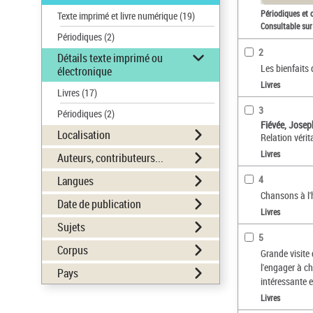
Périodiques et 
Texte imprimé et livre numérique
(19)
Consultable sur
Périodiques
(2)
2
Détails texte imprimé ou
Les bienfaits 
électronique
Livres
Livres
(17)
3
Périodiques
(2)
Fiévée, Jose
Localisation
Relation véri
Livres
Auteurs, contributeurs...
4
Langues
Chansons à l'
Date de publication
Livres
Sujets
5
Corpus
Grande visite
l'engager à c
Pays
intéressante e
Livres