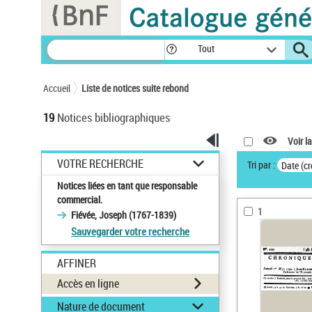
Panneau de gestion des cookies
Tout
Accueil
Liste de notices suite rebond
19
Notices bibliographiques
Voir la
VOTRE RECHERCHE
Tri par :
Date (cr
Notices liées en tant que responsable
commercial.
1
Fiévée, Joseph (1767-1839)
Sauvegarder votre recherche
AFFINER
Accès en ligne
Nature de document