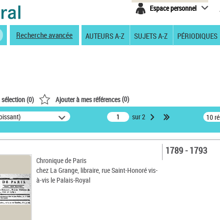
Espace personnel
Recherche avancée
AUTEURS A-Z
SUJETS A-Z
PÉRIODIQUES
(
0
)
 sélection (
0
)
Ajouter à mes références
oissant)
sur 2
10 r
1789 - 1793
Chronique de Paris
chez La Grange, libraire, rue Saint-Honoré vis-
à-vis le Palais-Royal