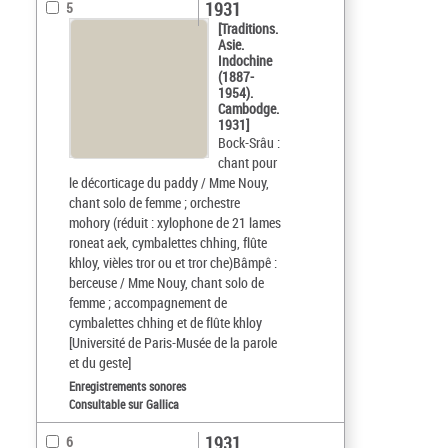
1931
5
[Traditions.
Asie.
Indochine
(1887-
1954).
Cambodge.
1931]
Bock-Srâu :
chant pour
le décorticage du paddy / Mme Nouy,
chant solo de femme ; orchestre
mohory (réduit : xylophone de 21 lames
roneat aek, cymbalettes chhing, flûte
khloy, vièles tror ou et tror che)Bâmpê :
berceuse / Mme Nouy, chant solo de
femme ; accompagnement de
cymbalettes chhing et de flûte khloy
[Université de Paris-Musée de la parole
et du geste]
Enregistrements sonores
Consultable sur Gallica
1931
6