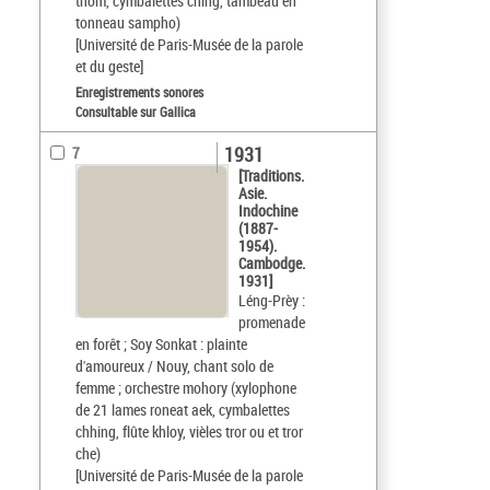
thom, cymbalettes ching, tambeau en
tonneau sampho)
[Université de Paris-Musée de la parole
et du geste]
Enregistrements sonores
Consultable sur Gallica
1931
7
[Traditions.
Asie.
Indochine
(1887-
1954).
Cambodge.
1931]
Léng-Prèy :
promenade
en forêt ; Soy Sonkat : plainte
d'amoureux / Nouy, chant solo de
femme ; orchestre mohory (xylophone
de 21 lames roneat aek, cymbalettes
chhing, flûte khloy, vièles tror ou et tror
che)
[Université de Paris-Musée de la parole