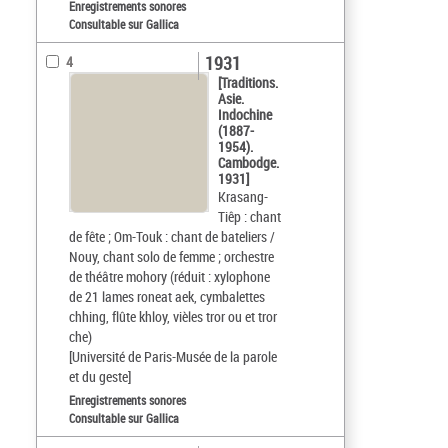
Enregistrements sonores
Consultable sur Gallica
1931
4
[Traditions.
Asie.
Indochine
(1887-
1954).
Cambodge.
1931]
Krasang-
Tiêp : chant
de fête ; Om-Touk : chant de bateliers /
Nouy, chant solo de femme ; orchestre
de théâtre mohory (réduit : xylophone
de 21 lames roneat aek, cymbalettes
chhing, flûte khloy, vièles tror ou et tror
che)
[Université de Paris-Musée de la parole
et du geste]
Enregistrements sonores
Consultable sur Gallica