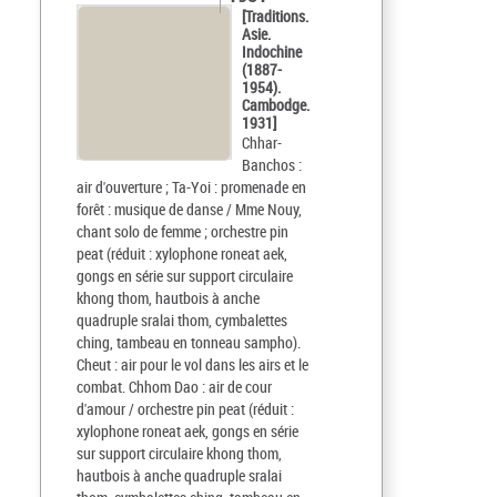
[Traditions.
Asie.
Indochine
(1887-
1954).
Cambodge.
1931]
Chhar-
Banchos :
air d'ouverture ; Ta-Yoi : promenade en
forêt : musique de danse / Mme Nouy,
chant solo de femme ; orchestre pin
peat (réduit : xylophone roneat aek,
gongs en série sur support circulaire
khong thom, hautbois à anche
quadruple sralai thom, cymbalettes
ching, tambeau en tonneau sampho).
Cheut : air pour le vol dans les airs et le
combat. Chhom Dao : air de cour
d'amour / orchestre pin peat (réduit :
xylophone roneat aek, gongs en série
sur support circulaire khong thom,
hautbois à anche quadruple sralai