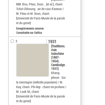
MM. Bou, Péau, Soun... [et al.], chant.
Tchol-Chhoung : air de cour d'amour /
M. Péau et M. Soun, chant
[Université de Paris-Musée de la parole
et du geste]
Enregistrements sonores
Consultable sur Gallica
1931
3
[Traditions.
Asie.
Indochine
(1887-
1954).
Cambodge.
1931]
Khang
phnon : Sur
la montagne (mélodie populaire) / M.
Kay, chant. Phi-liep : chant mi-profane /
M. Louk Sô, chant
[Université de Paris-Musée de la parole
et du geste]