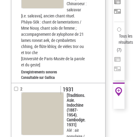
Chinaroeur :
sakravar
[i.e. sakrava], ancien chant rituel.
Phâya-Sôk : chant de lamentations /
Mme Nouy, chant solo de femme ;
accompagnement de xylophone de 21
Tous les
lames roneat aek, de cymbalettes
résultats
chhing, de flûte khloy, de vièles tror ou
(
7
)
et tror che
[Université de Paris-Musée de la parole
et du geste]
Enregistrements sonores
Consultable sur Gallica
1931
2
[Traditions.
Asie.
Indochine
(1887-
1954).
Cambodge.
1931]
Alé : air
populaire /