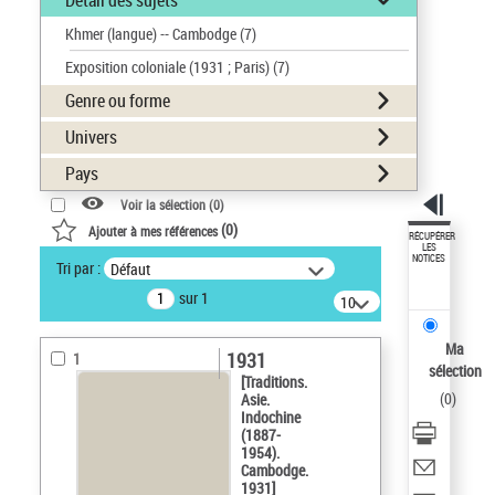
Détail des sujets
Khmer (langue) -- Cambodge
(7)
Exposition coloniale (1931 ; Paris)
(7)
Genre ou forme
Univers
Pays
Voir la sélection (
0
)
(
0
)
Ajouter à mes références
RÉCUPÉRER
LES
NOTICES
Tri par :
Défaut
sur 1
10
résultats/page
Ma
1931
1
sélection
[Traditions.
(
0
)
Asie.
Indochine
(1887-
1954).
Cambodge.
1931]