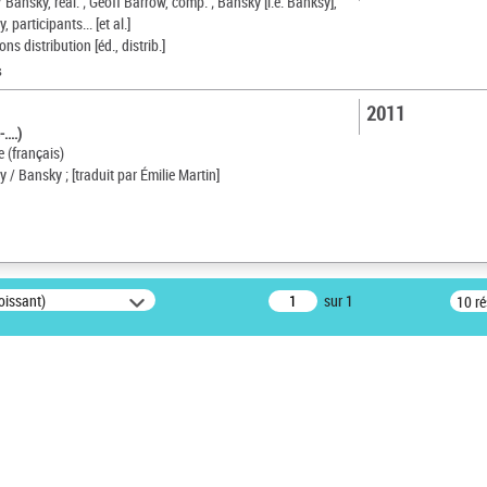
/ Bansky, réal. ; Geoff Barrow, comp. ; Bansky [i.e. Banksy],
 participants... [et al.]
ns distribution [éd., distrib.]
s
2011
...)
e (français)
y / Bansky ; [traduit par Émilie Martin]
oissant)
sur 1
10 r