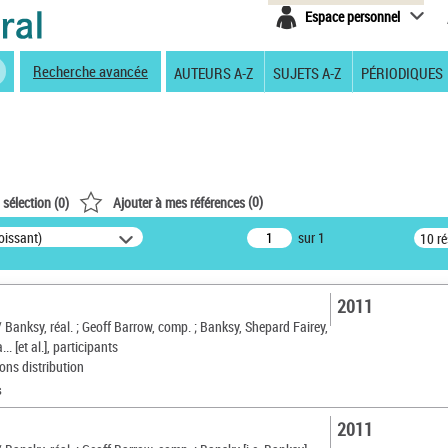
Espace personnel
Recherche avancée
AUTEURS A-Z
SUJETS A-Z
PÉRIODIQUES
(
0
)
 sélection (
0
)
Ajouter à mes références
oissant)
sur 1
10 r
2011
/ Banksy, réal. ; Geoff Barrow, comp. ; Banksy, Shepard Fairey,
. [et al.], participants
ons distribution
s
2011