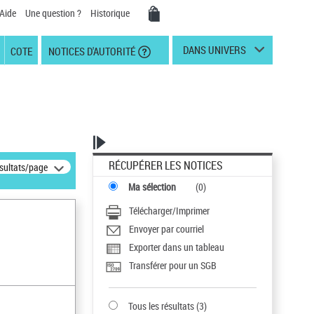
Aide
Une question ?
Historique
DANS UNIVERS
COTE
NOTICES D'AUTORITÉ
RÉCUPÉRER LES NOTICES
ésultats/page
Ma sélection
(
0
)
Télécharger/Imprimer
Envoyer par courriel
Exporter dans un tableau
Transférer pour un SGB
Tous les résultats
(
3
)