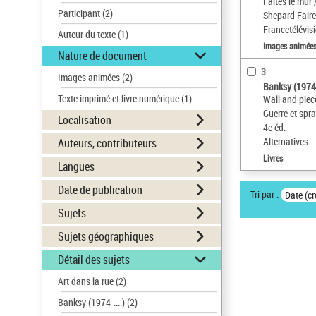
Faites le mur 
Participant
(2)
Shepard Fairey,
Francetélévisio
Auteur du texte
(1)
Images animée
Nature de document
3
Images animées
(2)
Banksy (1974-.
Texte imprimé et livre numérique
(1)
Wall and piec
Guerre et spra
Localisation
4e éd.
Alternatives
Auteurs, contributeurs...
Livres
Langues
Date de publication
Tri par :
Date (cr
Sujets
Sujets géographiques
Détail des sujets
Art dans la rue
(2)
Banksy (1974-....)
(2)