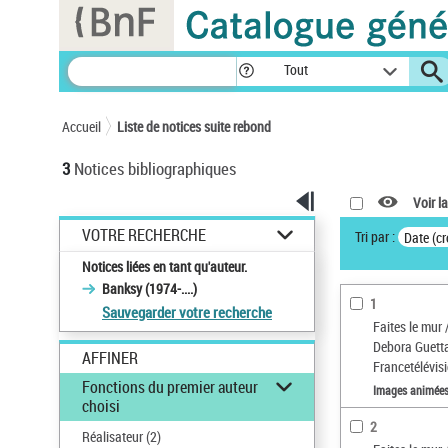
Panneau de gestion des cookies
Tout
Accueil
Liste de notices suite rebond
3
Notices bibliographiques
Voir la
VOTRE RECHERCHE
Tri par :
Date (cr
Notices liées en tant qu'auteur.
Banksy (1974-....)
1
Sauvegarder votre recherche
Faites le mur 
Debora Guetta..
AFFINER
Francetélévisi
Fonctions du premier auteur
Images animée
choisi
2
Réalisateur
(2)