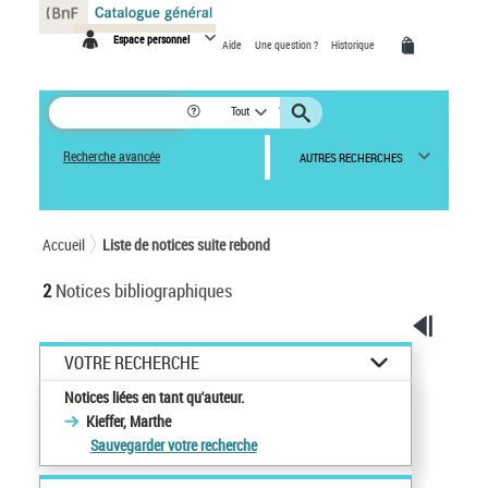
Panneau de gestion des cookies
Espace personnel
Aide
Une question ?
Historique
Tout
Recherche avancée
AUTRES RECHERCHES
Accueil
Liste de notices suite rebond
2
Notices bibliographiques
VOTRE RECHERCHE
Notices liées en tant qu'auteur.
Kieffer, Marthe
Sauvegarder votre recherche