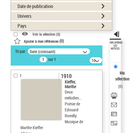
Date de publication
Univers
Pays
Voir la sélection (
0
)
(
0
)
Ajouter à mes références
RÉCUPÉRER
LES
NOTICES
Tri par :
Date (croissant)
sur 1
10
résultats/page
Ma
1910
1
sélection
Kieffer,
(
0
)
Marthe
Deux
mélodies...
Poésie de
Edouard
Romilly.
Musique de
Marthe Kieffer