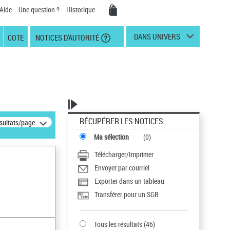
Aide
Une question ?
Historique
DANS UNIVERS
COTE
NOTICES D'AUTORITÉ
RÉCUPÉRER LES NOTICES
ésultats/page
Ma sélection
(
0
)
Télécharger/Imprimer
Envoyer par courriel
Exporter dans un tableau
Transférer pour un SGB
Tous les résultats
(
46
)