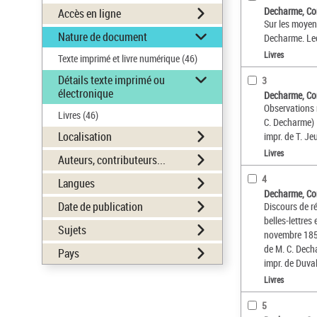
Decharme, Co
Accès en ligne
Sur les moyens
Nature de document
Decharme. Lec
Livres
Texte imprimé et livre numérique
(46)
Détails texte imprimé ou
3
électronique
Decharme, Co
Observations 
Livres
(46)
C. Decharme)
Localisation
impr. de T. Je
Livres
Auteurs, contributeurs...
4
Langues
Decharme, Co
Date de publication
Discours de r
belles-lettres
Sujets
novembre 1853
de M. C. Dech
Pays
impr. de Duva
Livres
5