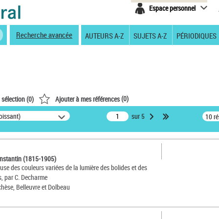
Espace personnel
Recherche avancée
AUTEURS A-Z
SUJETS A-Z
PÉRIODIQUES
(
0
)
 sélection (
0
)
Ajouter à mes références
oissant)
sur 5
10 r
nstantin (1815-1905)
use des couleurs variées de la lumière des bolides et des
es, par C. Decharme
chèse, Belleuvre et Dolbeau