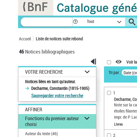
Panneau de gestion des cookies
Tout
Accueil
Liste de notices suite rebond
46
Notices bibliographiques
Voir la
VOTRE RECHERCHE
Tri par :
Date (cr
Notices liées en tant qu'auteur.
Decharme, Constantin (1815-1905)
1
Sauvegarder votre recherche
Decharme, Co
Note sur la ca
AFFINER
étoiles filant
impr. de P. La
Fonctions du premier auteur
choisi
Livres
Auteur du texte
(46)
2