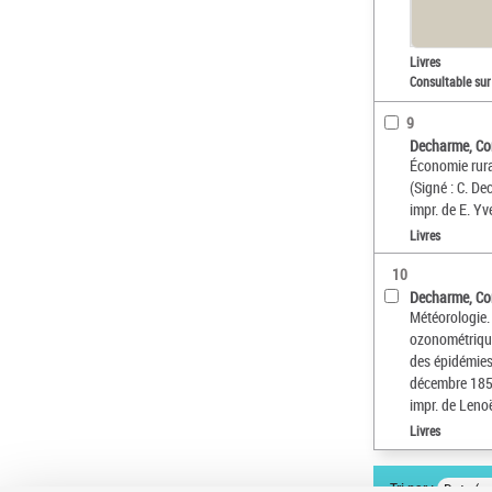
Livres
Consultable sur
9
Decharme, Co
Économie rural
(Signé : C. D
impr. de E. Yv
Livres
10
Decharme, Co
Météorologie.
ozonométriques
des épidémies
décembre 1855
impr. de Leno
Livres
Tri par :
Date (cr