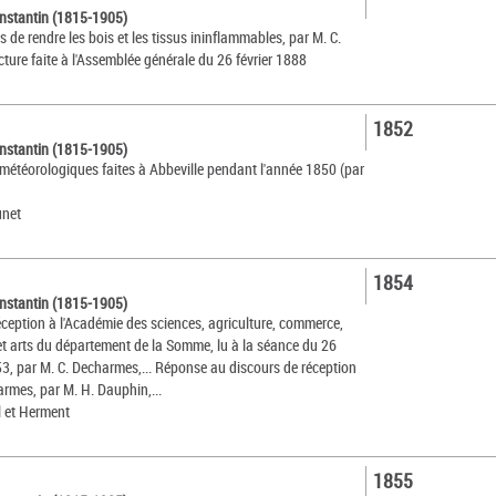
nstantin (1815-1905)
 de rendre les bois et les tissus ininflammables, par M. C.
ture faite à l'Assemblée générale du 26 février 1888
1852
nstantin (1815-1905)
météorologiques faites à Abbeville pendant l'année 1850 (par
unet
1854
nstantin (1815-1905)
éception à l'Académie des sciences, agriculture, commerce,
 et arts du département de la Somme, lu à la séance du 26
, par M. C. Decharmes,... Réponse au discours de réception
armes, par M. H. Dauphin,...
l et Herment
1855