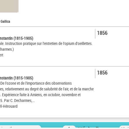
 Gallica
1856
nstantin (1815-1905)
e. Instruction pratique sur l'entretien de l'opium d'oeillettes.
echarmes.)
ert
1856
nstantin (1815-1905)
 De l'ozone et de l'importance des observations
, relativement au degré de salubrité de l'air, et de la marche
. Expérience faite à Amiens, en octobre, novembre et
. Par C. Decharmes,...
ël-Hérouard
oissant)
sur 5
10 r