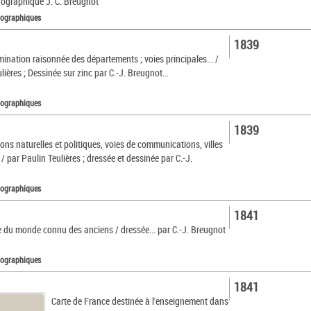
thographique J. C. Breugnot
tographiques
1839
ination raisonnée des départements ; voies principales... /
lières ; Dessinée sur zinc par C.-J. Breugnot...
tographiques
1839
ions naturelles et politiques, voies de communications, villes
 / par Paulin Teulières ; dressée et dessinée par C.-J.
tographiques
1841
e du monde connu des anciens / dressée... par C.-J. Breugnot
tographiques
1841
Carte de France destinée à l'enseignement dans