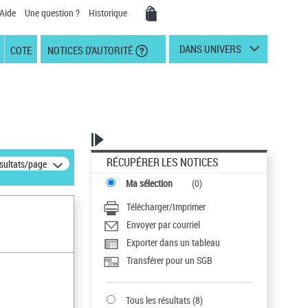
Aide
Une question ?
Historique
DANS UNIVERS
COTE
NOTICES D'AUTORITÉ
RÉCUPÉRER LES NOTICES
ésultats/page
Ma sélection
(
0
)
Télécharger/Imprimer
Envoyer par courriel
Exporter dans un tableau
Transférer pour un SGB
Tous les résultats
(
8
)