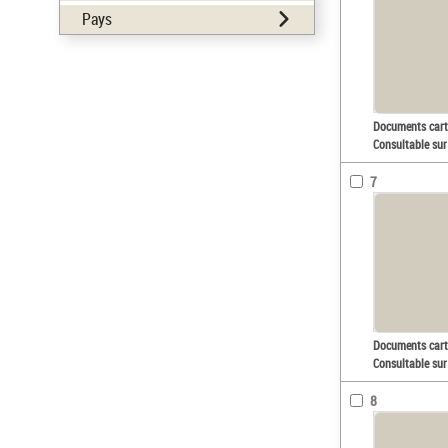
Pays
Documents car
Consultable sur
7
Documents car
Consultable sur
8