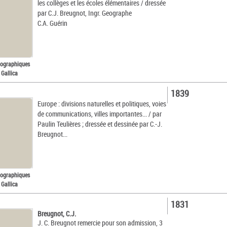
les collèges et les écoles élémentaires / dressée
par C.J. Breugnot, Ingr. Geographe
C.A. Guérin
tographiques
 Gallica
1839
Europe : divisions naturelles et politiques, voies
de communications, villes importantes... / par
Paulin Teulières ; dressée et dessinée par C.-J.
Breugnot...
tographiques
 Gallica
1831
Breugnot, C.J.
J. C. Breugnot remercie pour son admission, 3