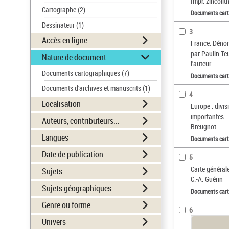
Impr. zincoli
Cartographe
(2)
Documents car
Dessinateur
(1)
3
Accès en ligne
France. Dénom
par Paulin Teu
Nature de document
l'auteur
Documents cartographiques
(7)
Documents car
Documents d'archives et manuscrits
(1)
4
Localisation
Europe : divis
importantes...
Auteurs, contributeurs...
Breugnot...
Langues
Documents car
Date de publication
5
Carte général
Sujets
C.-A. Guérin
Sujets géographiques
Documents car
Genre ou forme
6
Univers