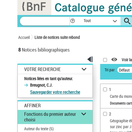
Panneau de gestion des cookies
Tout
Accueil
Liste de notices suite rebond
8
Notices bibliographiques
Voir la
VOTRE RECHERCHE
Tri par :
Défaut
Notices liées en tant qu'auteur.
Breugnot, C.J.
1
Sauvegarder votre recherche
Carte du mon
Documents car
AFFINER
Fonctions du premier auteur
2
choisi
Géographie él
sur zinc par J
Auteur du texte
(5)