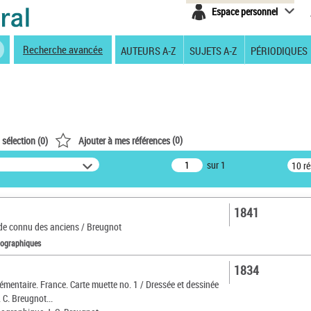
Espace personnel
Recherche avancée
AUTEURS A-Z
SUJETS A-Z
PÉRIODIQUES
(
0
)
 sélection (
0
)
Ajouter à mes références
sur 1
10 r
1841
de connu des anciens / Breugnot
tographiques
1834
émentaire. France. Carte muette no. 1 / Dressée et dessinée
. C. Breugnot...