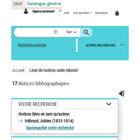
Panneau de gestion des cookies
Espace personnel
Aide
Une question ?
Historique
Tout
Recherche avancée
AUTRES RECHERCHES
Accueil
Liste de notices suite rebond
17
Notices bibliographiques
VOTRE RECHERCHE
Notices liées en tant qu'auteur.
Hébrard, Adrien (1833-1914)
Sauvegarder votre recherche