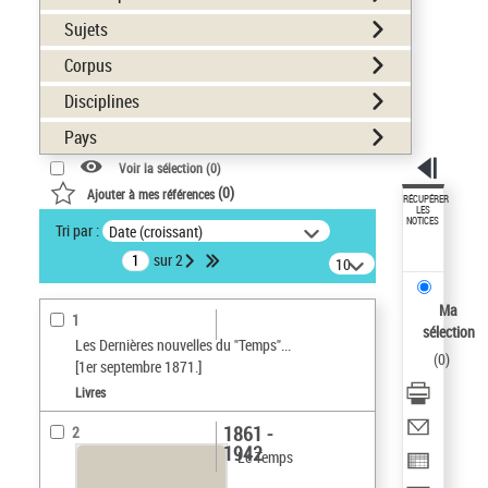
Sujets
Corpus
Disciplines
Pays
Voir la sélection (
0
)
(
0
)
Ajouter à mes références
RÉCUPÉRER
LES
NOTICES
Tri par :
Date (croissant)
sur 2
10
résultats/page
Ma
1
sélection
Les Dernières nouvelles du "Temps"...
(
0
)
[1er septembre 1871.]
Livres
1861 -
2
1942
Le Temps