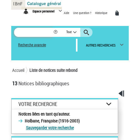
Panneau de gestion des cookies
Espace personnel
Aide
Une question ?
Historique
Tout
Recherche avancée
AUTRES RECHERCHES
Accueil
Liste de notices suite rebond
13
Notices bibliographiques
VOTRE RECHERCHE
Notices liées en tant qu'auteur.
Holbane, Françoise (1916-2003)
Sauvegarder votre recherche