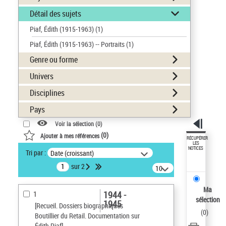
Détail des sujets
Piaf, Édith (1915-1963)
(1)
Piaf, Édith (1915-1963) -- Portraits
(1)
Genre ou forme
Univers
Disciplines
Pays
Voir la sélection (
0
)
(
0
)
Ajouter à mes références
RÉCUPÉRER
LES
NOTICES
Tri par :
Date (croissant)
sur 2
10
résultats/page
Ma
1944 -
1
sélection
1945
[Recueil. Dossiers biographiques
(
0
)
Boutillier du Retail. Documentation sur
Édith Piaf]