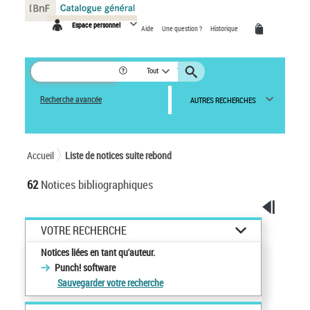
Panneau de gestion des cookies
Espace personnel
Aide
Une question ?
Historique
Tout
Recherche avancée
AUTRES RECHERCHES
Accueil
Liste de notices suite rebond
62
Notices bibliographiques
VOTRE RECHERCHE
Notices liées en tant qu'auteur.
Punch! software
Sauvegarder votre recherche