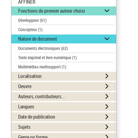
AFFINER
Fonctions du premier auteur choisi
Développeur
(61)
Concepteur
(1)
Nature de document
Documents électroniques
(62)
Texte imprimé et livre numérique
(1)
Multimédias multisupport
(1)
Localisation
Oeuvre
Auteurs, contributeurs...
Langues
Date de publication
Sujets
Genre ou forme