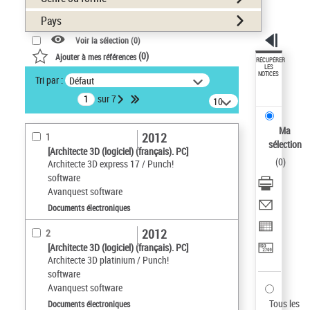
Pays
Voir la sélection (
0
)
(
0
)
Ajouter à mes références
RÉCUPÉRER
LES
NOTICES
Tri par :
Défaut
sur 7
10
résultats/page
Ma
2012
1
sélection
[Architecte 3D (logiciel) (français). PC]
(
0
)
Architecte 3D express 17 / Punch!
software
Avanquest software
Documents électroniques
2012
2
[Architecte 3D (logiciel) (français). PC]
Architecte 3D platinium / Punch!
software
Avanquest software
Tous les
Documents électroniques