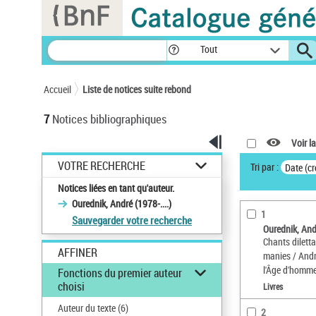
Panneau de gestion des cookies
Tout
Accueil
Liste de notices suite rebond
7
Notices bibliographiques
Voir la
VOTRE RECHERCHE
Tri par :
Date (cr
Notices liées en tant qu'auteur.
Ourednik, André (1978-....)
1
Sauvegarder votre recherche
Ourednik, Andr
Chants dilett
AFFINER
manies / And
l'Âge d'homm
Fonctions du premier auteur
choisi
Livres
Auteur du texte
(6)
2