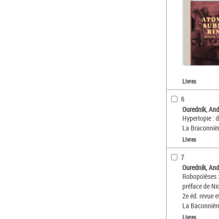
Livres
6
Ourednik, Andr
Hypertopie : d
La Braconniè
Livres
7
Ourednik, Andr
Robopoïèses : 
préface de Ni
2e éd. revue 
La Baconnièr
Livres