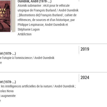
Ourednik, André (1978-....)
Atomik submarine : récit pour le véhicule
utopique de François Burland / André Ourednik
; [illustrations de] François Burland ; cahier de
références, de sources et d'un historique, par
Philippe Lespinasse, André Ourednik et
Stéphanie Lugon
Art&fiction
2019
é (1978-....)
e l'utopie à l'omniscience / André Ourednik
re
2024
é (1978-....)
les intelligences artificielles de la nature / André Ourednik ;
colas Nova
et augmentée
e