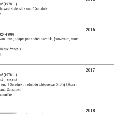
é (1978-....)
 boyard Kraïenski / André Ourednik
e
2016
1924-1999)
van Diviš ; adapté par André Ourednik ; [couverture, Marco
tchèque-français
e
2017
é (1978-....)
t (français)
 André Ourednik ; traduit du tchèque par Ondřej Sýkora ;
Marco Saccaperni]
aconnière
2018