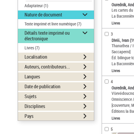
Ourednik, Andr
Adaptateur
(1)
Les cartes du
Nature de document
La Baconnièr
Livres
Texte imprimé et livre numérique
(7)
Détails texte imprimé ou
3
électronique
Diviš, Ivan (
Thanathea / I
Livres
(7)
Saccaperni]
Localisation
Éd. bilingue 
La Baconnièr
Auteurs, contributeurs...
Livres
Langues
4
Date de publication
Ourednik, Andr
Vševědoucnos
Sujets
Omniscience /
[couverture, 
Disciplines
Éditions la B
Pays
Livres
5