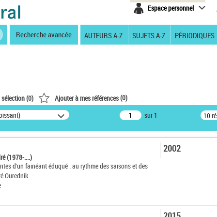
Espace personnel
Recherche avancée
AUTEURS A-Z
SUJETS A-Z
PÉRIODIQUES
(
0
)
 sélection (
0
)
Ajouter à mes références
oissant)
sur 1
10 r
2002
é (1978-....)
antes d'un fainéant éduqué : au rythme des saisons et des
ré Ourednik
e
2015