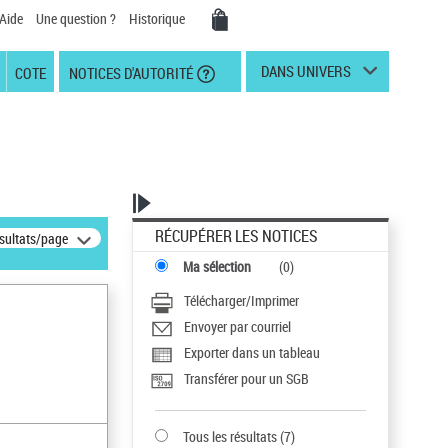
Aide
Une question ?
Historique
DANS UNIVERS
COTE
NOTICES D'AUTORITÉ
RÉCUPÉRER LES NOTICES
ésultats/page
Ma sélection
(
0
)
Télécharger/Imprimer
Envoyer par courriel
Exporter dans un tableau
Transférer pour un SGB
Tous les résultats
(
7
)