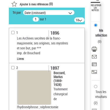
(
0
)
Ajouter à mes références
RÉCUPÉRER
LES
NOTICES
Tri par :
Date (croissant)
sur 1
10
résultats/page
Ma
1896
1
sélection
Les Archives secrètes de la franc-
(
0
)
maçonnerie, ses origines, ses mystères
et son but, par ***
imp. de Bouchard
Livres
1897
2
Boccard,
Marius
(1869-
1928)
Traitement
Tous les
chirurgical
résultats
de
(
2
)
l'hydronéphrose ; néphrectomie