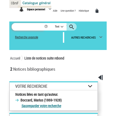
Panneau de gestion des cookies
Espace personnel
Aide
Une question ?
Historique
Tout
Recherche avancée
AUTRES RECHERCHES
Accueil
Liste de notices suite rebond
2
Notices bibliographiques
VOTRE RECHERCHE
Notices liées en tant qu'auteur.
Boccard, Marius (1869-1928)
Sauvegarder votre recherche