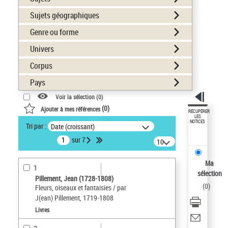
Sujets géographiques
Genre ou forme
Univers
Corpus
Pays
Voir la sélection (
0
)
(
0
)
Ajouter à mes références
RÉCUPÉRER
LES
NOTICES
Tri par :
Date (croissant)
sur 7
10
résultats/page
Ma
1
sélection
Pillement, Jean (1728-1808)
(
0
)
Fleurs, oiseaux et fantaisies / par
J(ean) Pillement, 1719-1808
Livres