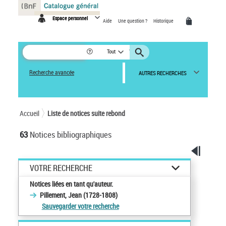
Panneau de gestion des cookies
Espace personnel
Aide
Une question ?
Historique
Tout
Recherche avancée
AUTRES RECHERCHES
Accueil
Liste de notices suite rebond
63
Notices bibliographiques
VOTRE RECHERCHE
Notices liées en tant qu'auteur.
Pillement, Jean (1728-1808)
Sauvegarder votre recherche