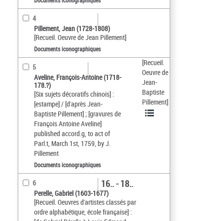
Documents iconographiques
4
Pillement, Jean (1728-1808)
[Recueil. Oeuvre de Jean Pillement]
Documents iconographiques
[Recueil.
5
Oeuvre de
Aveline, François-Antoine (1718-
Jean-
178.?)
Baptiste
[Six sujets décoratifs chinois] :
Pillement]
[estampe] / [d'après Jean-
Baptiste Pillement] ; [gravures de
François Antoine Aveline]
published accord.g, to act of
Parl.t, March 1st, 1759, by J.
Pillement
Documents iconographiques
16.. - 18..
6
Perelle, Gabriel (1603-1677)
[Recueil. Oeuvres d'artistes classés par
ordre alphabétique, école française] :