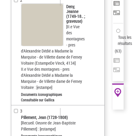
2
Deny,
Jeanne
(1749-18.. ;
graveuse)
[II.e Vue
des
Tous les
montagnes
résultats
- pres
d'Alexandrie Dédié a Madame la
(
63
)
Marquise - de Villette dame de Ferney
Voltaire (EstampeDe Vinck, 4134]
II.e Vue des montagnes - pres
d'Alexandrie Dédié a Madame la
Marquise - de Villette dame de Ferney
Voltaire : [estampe]
Documents iconographiques
Consultable sur Gallica
3
Pillement, Jean (1728-1808)
[Recueil. Oeuvre de Jean-Baptiste
Pillement] : [estampe]