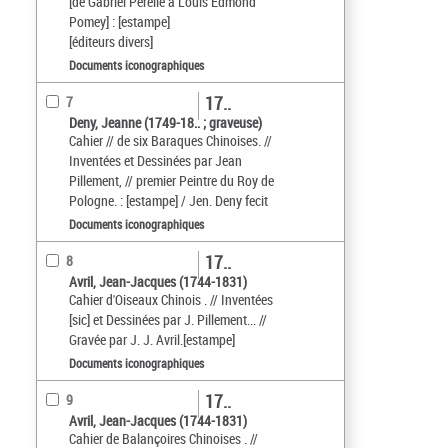
[de Gabriel Pérelle à Louis Edmond
Pomey] : [estampe]
[éditeurs divers]
Documents iconographiques
17..
7
Deny, Jeanne (1749-18.. ; graveuse)
Cahier // de six Baraques Chinoises. //
Inventées et Dessinées par Jean
Pillement, // premier Peintre du Roy de
Pologne. : [estampe] / Jen. Deny fecit
Documents iconographiques
17..
8
Avril, Jean-Jacques (1744-1831)
Cahier d'Oiseaux Chinois . // Inventées
[sic] et Dessinées par J. Pillement... //
Gravée par J. J. Avril.[estampe]
Documents iconographiques
17..
9
Avril, Jean-Jacques (1744-1831)
Cahier de Balançoires Chinoises . //