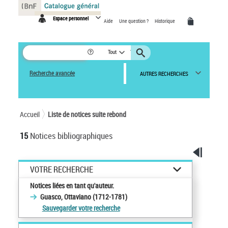
Panneau de gestion des cookies
Espace personnel
Aide
Une question ?
Historique
Tout
Recherche avancée
AUTRES RECHERCHES
Accueil
Liste de notices suite rebond
15
Notices bibliographiques
VOTRE RECHERCHE
Notices liées en tant qu'auteur.
Guasco, Ottaviano (1712-1781)
Sauvegarder votre recherche