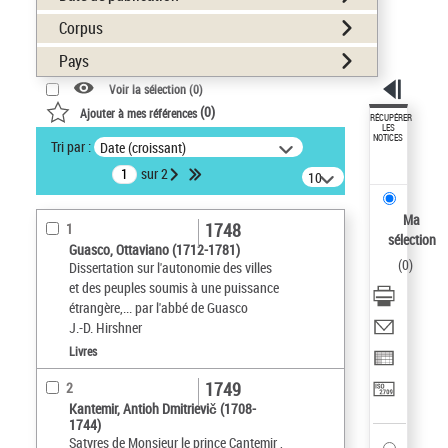
Corpus
Pays
Voir la sélection (
0
)
(
0
)
Ajouter à mes références
RÉCUPÉRER
LES
NOTICES
Tri par :
Date (croissant)
sur 2
10
résultats/page
Ma
1748
1
sélection
Guasco, Ottaviano (1712-1781)
(
0
)
Dissertation sur l'autonomie des villes
et des peuples soumis à une puissance
étrangère,... par l'abbé de Guasco
J.-D. Hirshner
Livres
1749
2
Kantemir, Antioh Dmitrievič (1708-
1744)
Satyres de Monsieur le prince Cantemir ,