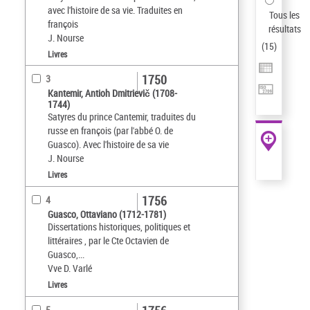
avec l'histoire de sa vie. Traduites en
Tous les
françois
résultats
J. Nourse
(
15
)
Livres
1750
3
Kantemir, Antioh Dmitrievič (1708-
1744)
Satyres du prince Cantemir, traduites du
russe en françois (par l'abbé O. de
Guasco). Avec l'histoire de sa vie
J. Nourse
Livres
1756
4
Guasco, Ottaviano (1712-1781)
Dissertations historiques, politiques et
littéraires , par le Cte Octavien de
Guasco,...
Vve D. Varlé
Livres
5