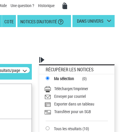
Aide
Une question ?
Historique
DANS UNIVERS
COTE
NOTICES D'AUTORITÉ
RÉCUPÉRER LES NOTICES
ésultats/page
Ma sélection
(
0
)
Télécharger/Imprimer
Envoyer par courriel
Exporter dans un tableau
Transférer pour un SGB
Tous les résultats
(
10
)