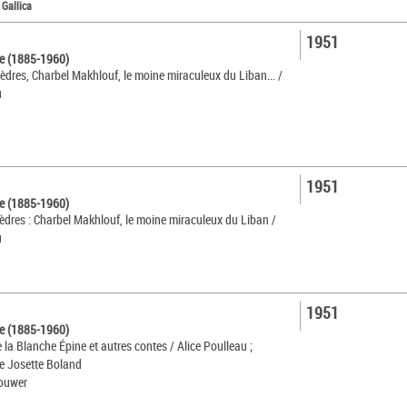
 Gallica
1951
ce (1885-1960)
cèdres, Charbel Makhlouf, le moine miraculeux du Liban... /
u
1951
ce (1885-1960)
cèdres : Charbel Makhlouf, le moine miraculeux du Liban /
u
1951
ce (1885-1960)
la Blanche Épine et autres contes / Alice Poulleau ;
de Josette Boland
rouwer