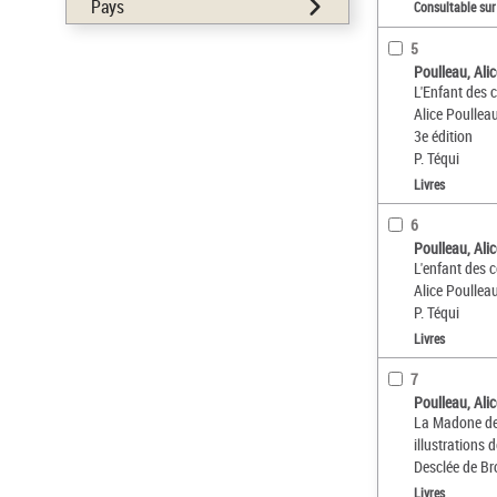
Pays
Consultable sur
5
Poulleau, Ali
L'Enfant des 
Alice Poullea
3e édition
P. Téqui
Livres
6
Poulleau, Ali
L'enfant des 
Alice Poullea
P. Téqui
Livres
7
Poulleau, Ali
La Madone de 
illustrations 
Desclée de B
Livres