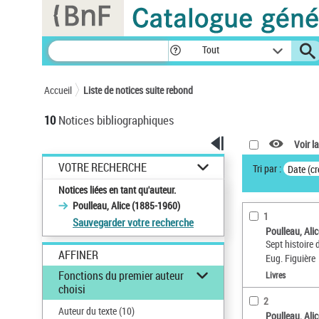
Panneau de gestion des cookies
Tout
Accueil
Liste de notices suite rebond
10
Notices bibliographiques
Voir la
VOTRE RECHERCHE
Tri par :
Date (cr
Notices liées en tant qu'auteur.
Poulleau, Alice (1885-1960)
1
Sauvegarder votre recherche
Poulleau, Ali
Sept histoire 
AFFINER
Eug. Figuière
Fonctions du premier auteur
Livres
choisi
2
Auteur du texte
(10)
Poulleau, Ali