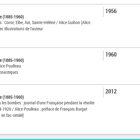
1956
ce (1885-1960)
es : Corse, Elbe, Aix, Sainte-Hélène / Alice Guibon (Alice
ec illustrations de l'auteur
1960
ce (1885-1960)
lice Poulleau
monastiques
2012
ce (1885-1960)
les bombes : journal d'une Française pendant la révolte
4-1926 / Alice Poulleau ; préface de François Burgat
 en fac-similé]