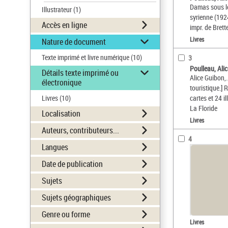
Damas sous le
Illustrateur
(1)
syrienne (192
Accès en ligne
impr. de Brette
Livres
Nature de document
Texte imprimé et livre numérique
(10)
3
Poulleau, Ali
Détails texte imprimé ou
Alice Guibon,.
électronique
touristique.] 
Livres
(10)
cartes et 24 il
La Floride
Localisation
Livres
Auteurs, contributeurs...
4
Langues
Date de publication
Sujets
Sujets géographiques
Genre ou forme
Livres