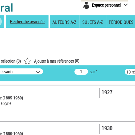
Espace personnel
Recherche avancée
AUTEURS A-Z
SUJETS A-Z
PÉRIODIQUES
(
0
)
 sélection (
0
)
Ajouter à mes références
oissant)
sur 1
10 r
1927
ce (1885-1960)
de Syrie
1930
ce (1885-1960)