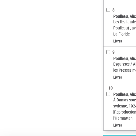
8
Poulleau, Ali
Les îles fatal
Poulleau) ; av
La Floride
Livres
9
Poulleau, Ali
Esquisses / A
les Presses 
Livres
10
Poulleau, Ali
À Damas sous 
syrienne, 192
[Reproduction
l'Harmattan
Livres