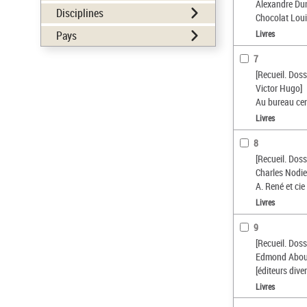
Alexandre Du
Disciplines
Chocolat Loui
Livres
Pays
7
[Recueil. Dos
Victor Hugo]
Au bureau cent
Livres
8
[Recueil. Dos
Charles Nodie
A. René et cie
Livres
9
[Recueil. Dos
Edmond Abou
[éditeurs diver
Livres