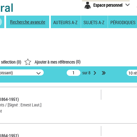
Espace personnel
Recherche avancée
AUTEURS A-Z
SUJETS A-Z
PÉRIODIQUES
(
0
)
 sélection (
0
)
Ajouter à mes références
oissant)
sur 8
10 r
(1864-1951)
s / [Signé : Ernest Laut.]
nt
(1864-1951)