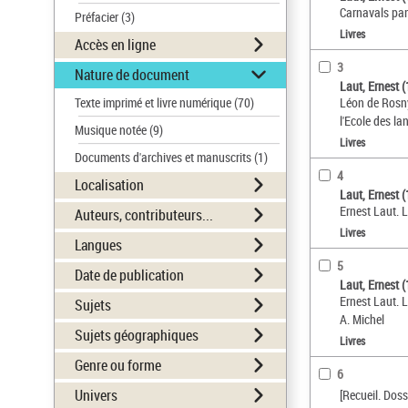
Carnavals par
Préfacier
(3)
Livres
Accès en ligne
3
Nature de document
Laut, Ernest 
Texte imprimé et livre numérique
(70)
Léon de Rosny
l'Ecole des la
Musique notée
(9)
Livres
Documents d'archives et manuscrits
(1)
4
Localisation
Laut, Ernest 
Ernest Laut. 
Auteurs, contributeurs...
Livres
Langues
5
Date de publication
Laut, Ernest 
Ernest Laut. 
Sujets
A. Michel
Sujets géographiques
Livres
Genre ou forme
6
Univers
[Recueil. Dos