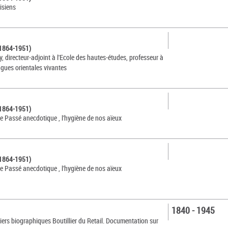
isiens
(1864-1951)
, directeur-adjoint à l'Ecole des hautes-études, professeur à
ngues orientales vivantes
(1864-1951)
Le Passé anecdotique , l'hygiène de nos aïeux
(1864-1951)
Le Passé anecdotique , l'hygiène de nos aïeux
1840 - 1945
siers biographiques Boutillier du Retail. Documentation sur