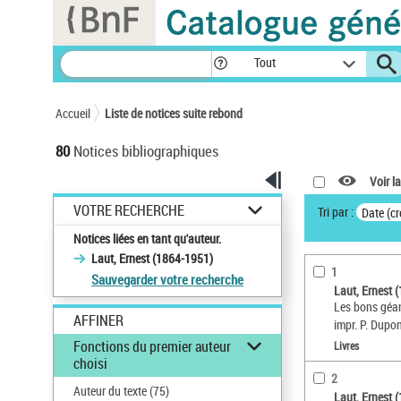
Panneau de gestion des cookies
Tout
Accueil
Liste de notices suite rebond
80
Notices bibliographiques
Voir la
VOTRE RECHERCHE
Tri par :
Date (cr
Notices liées en tant qu'auteur.
Laut, Ernest (1864-1951)
1
Sauvegarder votre recherche
Laut, Ernest 
Les bons géant
AFFINER
impr. P. Dupo
Fonctions du premier auteur
Livres
choisi
2
Auteur du texte
(75)
Laut, Ernest 