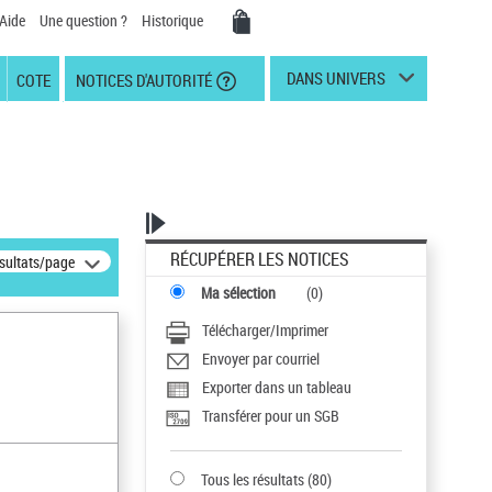
Aide
Une question ?
Historique
DANS UNIVERS
COTE
NOTICES D'AUTORITÉ
RÉCUPÉRER LES NOTICES
ésultats/page
Ma sélection
(
0
)
Télécharger/Imprimer
Envoyer par courriel
Exporter dans un tableau
Transférer pour un SGB
Tous les résultats
(
80
)