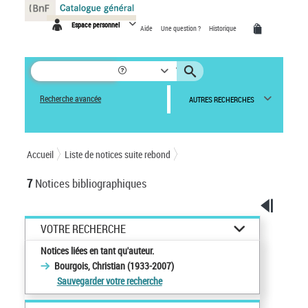
Espace personnel
Aide
Une question ?
Historique
Recherche avancée
AUTRES RECHERCHES
Accueil
Liste de notices suite rebond
7
Notices bibliographiques
VOTRE RECHERCHE
Notices liées en tant qu'auteur.
Bourgois, Christian (1933-2007)
Sauvegarder votre recherche