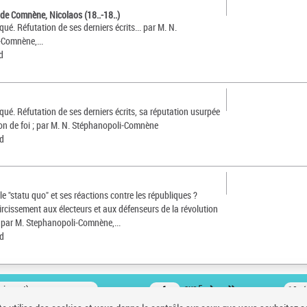
de Comnène, Nicolaos (18..-18..)
é. Réfutation de ses derniers écrits... par M. N.
Comnène,...
d
ué. Réfutation de ses derniers écrits, sa réputation usurpée
ion de foi ; par M. N. Stéphanopoli-Comnène
rd
le "statu quo" et ses réactions contre les républiques ?
ircissement aux électeurs et aux défenseurs de la révolution
 ; par M. Stephanopoli-Comnène,...
rd
oissant)
sur 5
10 r