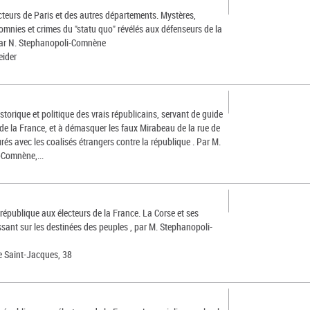
cteurs de Paris et des autres départements. Mystères,
lomnies et crimes du "statu quo" révélés aux défenseurs de la
par N. Stephanopoli-Comnène
eider
torique et politique des vrais républicains, servant de guide
 de la France, et à démasquer les faux Mirabeau de la rue de
urés avec les coalisés étrangers contre la république . Par M.
Comnène,...
 république aux électeurs de la France. La Corse et ses
ssant sur les destinées des peuples , par M. Stephanopoli-
e Saint-Jacques, 38