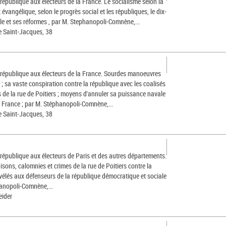
 république aux électeurs de la France. Le socialisme selon la
et évangélique, selon le progrès social et les républiques, le dix-
le et ses réformes , par M. Stephanopoli-Comnène,...
e Saint-Jacques, 38
a république aux électeurs de la France. Sourdes manoeuvres
e ; sa vaste conspiration contre la république avec les coalisés
s de la rue de Poitiers ; moyens d'annuler sa puissance navale
a France ; par M. Stéphanopoli-Comnène,...
e Saint-Jacques, 38
 république aux électeurs de Paris et des autres départements.
isons, calomnies et crimes de la rue de Poitiers contre la
évélés aux défenseurs de la république démocratique et sociale
hanopoli-Comnène,...
eider