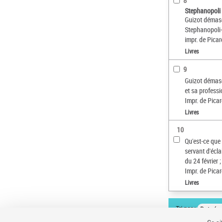
8
Stephanopoli 
Guizot démasqu
Stephanopoli-
impr. de Picar
Livres
9
Guizot démasq
et sa profess
Impr. de Pica
Livres
10
Qu'est-ce que 
servant d'écla
du 24 février
Impr. de Pica
Livres
Tri par :
Date (cr