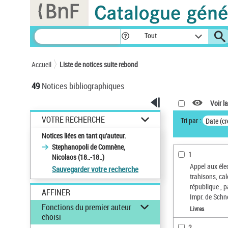
Panneau de gestion des cookies
Tout
Accueil
Liste de notices suite rebond
49
Notices bibliographiques
Voir la
VOTRE RECHERCHE
Tri par :
Date (cr
Notices liées en tant qu'auteur.
Stephanopoli de Comnène,
1
Nicolaos (18..-18..)
Appel aux éle
Sauvegarder votre recherche
trahisons, ca
république , 
AFFINER
Impr. de Schn
Fonctions du premier auteur
Livres
choisi
2