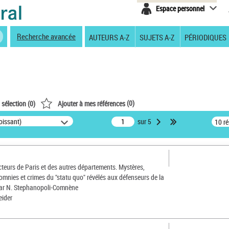
Espace personnel
Recherche avancée
AUTEURS A-Z
SUJETS A-Z
PÉRIODIQUES
(
0
)
 sélection (
0
)
Ajouter à mes références
oissant)
sur 5
10 r
cteurs de Paris et des autres départements. Mystères,
lomnies et crimes du "statu quo" révélés aux défenseurs de la
par N. Stephanopoli-Comnène
eider