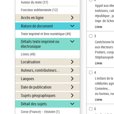
Auteur du texte
(37)
Appel aux éle
Fonction indéterminée
(12)
trahisons, ca
république , 
Accès en ligne
Impr. de Schn
Nature de document
Livres
Texte imprimé et livre numérique
(49)
3
Détails texte imprimé ou
Catéchisme his
électronique
aux électeurs
Poitiers, conj
Livres
(49)
Stéphanopoli-
Localisation
Livres
Auteurs, contributeurs...
4
Langues
L'enfant de la
célébrités agi
Date de publication
Comnène,...
au bureau, ru
Sujets géographiques
Livres
Détail des sujets
5
Corse (France) -- Histoire
(1)