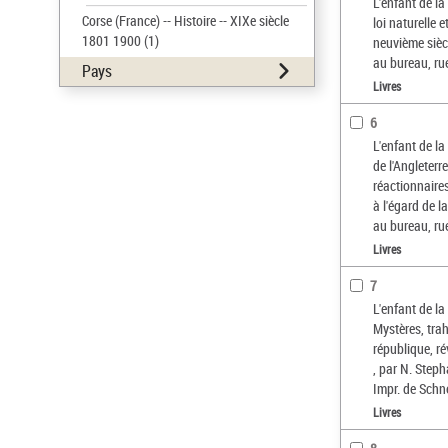
L'enfant de la
Corse (France) -- Histoire -- XIXe siècle
loi naturelle 
1801 1900
(1)
neuvième sièc
au bureau, ru
Pays
Livres
6
L'enfant de l
de l'Angleterr
réactionnaire
à l'égard de l
au bureau, ru
Livres
7
L'enfant de la
Mystères, trah
république, r
, par N. Step
Impr. de Schn
Livres