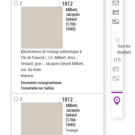
1812
2
Milbert,
Jacques
Gérard
(1766-
1840)
Tous les
[Illustrations de Voyage pittoresque à
résultats
l'Ile de France] / J.G. Milbert, dess.;
(
17
)
Testard, grav. ; Jacques-Gérard Milbert,
aut. du texte
Nepveu
Documents iconographiques
Consultable sur Gallica
1812
3
Milbert,
Jacques
Gérard
(1766-
1840)
Voyage