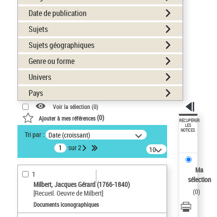
Date de publication
Sujets
Sujets géographiques
Genre ou forme
Univers
Pays
Voir la sélection (
0
)
(
0
)
Ajouter à mes références
RÉCUPÉRER
LES
NOTICES
Tri par :
Date (croissant)
sur 2
10
résultats/page
Ma
1
sélection
Milbert, Jacques Gérard (1766-1840)
(
0
)
[Recueil. Oeuvre de Milbert]
Documents iconographiques