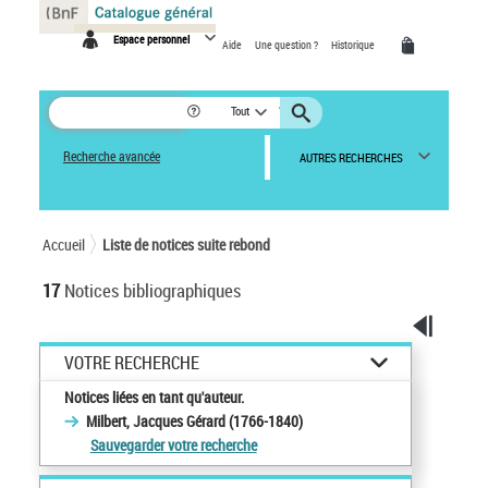
Panneau de gestion des cookies
Espace personnel
Aide
Une question ?
Historique
Tout
Recherche avancée
AUTRES RECHERCHES
Accueil
Liste de notices suite rebond
17
Notices bibliographiques
VOTRE RECHERCHE
Notices liées en tant qu'auteur.
Milbert, Jacques Gérard (1766-1840)
Sauvegarder votre recherche