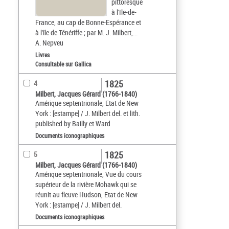
pittoresque
à l'Ile-de-
France, au cap de Bonne-Espérance et
à l'île de Ténériffe ; par M. J. Milbert,...
A. Nepveu
Livres
Consultable sur Gallica
1825
4
Milbert, Jacques Gérard (1766-1840)
Amérique septentrionale, Etat de New
York : [estampe] / J. Milbert del. et lith.
published by Bailly et Ward
Documents iconographiques
1825
5
Milbert, Jacques Gérard (1766-1840)
Amérique septentrionale, Vue du cours
supérieur de la rivière Mohawk qui se
réunit au fleuve Hudson, Etat de New
York : [estampe] / J. Milbert del.
Documents iconographiques