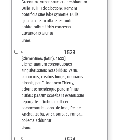
Grecorum, Armenorum et Jacobinorum.
Bulla Julii II de electione Romani
pontificis sine labe symonie. Bulla
ejusdem de facultate testandi
habitatoribus Urbis concessa
Lucantonio Giunta
Livres
1533
4
[Clémentines (latin). 1533]
Clementinarum constitutiones
singularissimis notabilibus, variis
summariis, casibus longis, ordinariis
glossis, per F. Joannem Thierry,...
adornate mendisque pene infinitis
quibus passim scatebant examussim
repurgate... Quibus multa ex
commentariis Joan. de Imo., Pe. de
Ancha., Zaba. Andr. Barb. et Panor....
collecta adduntur
Livres
1534
5