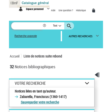
Panneau de gestion des cookies
Espace personnel
Aide
Une question ?
Historique
Tout
Recherche avancée
AUTRES RECHERCHES
Accueil
Liste de notices suite rebond
32
Notices bibliographiques
VOTRE RECHERCHE
Notices liées en tant qu'auteur.
Zabarella, Franciscus (1360-1417)
Sauvegarder votre recherche