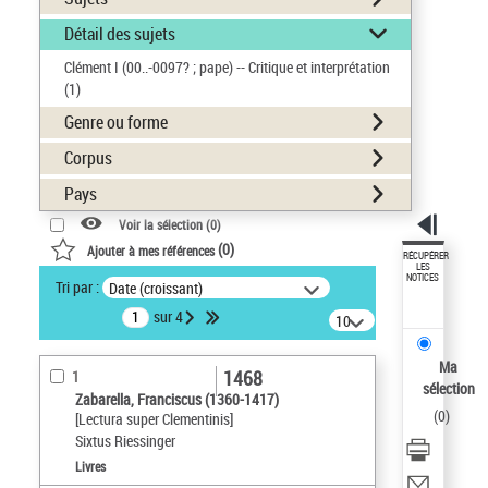
Détail des sujets
Clément I (00..-0097? ; pape) -- Critique et interprétation
(1)
Genre ou forme
Corpus
Pays
Voir la sélection (
0
)
(
0
)
Ajouter à mes références
RÉCUPÉRER
LES
NOTICES
Tri par :
Date (croissant)
sur 4
10
résultats/page
Ma
1468
1
sélection
Zabarella, Franciscus (1360-1417)
(
0
)
[Lectura super Clementinis]
Sixtus Riessinger
Livres