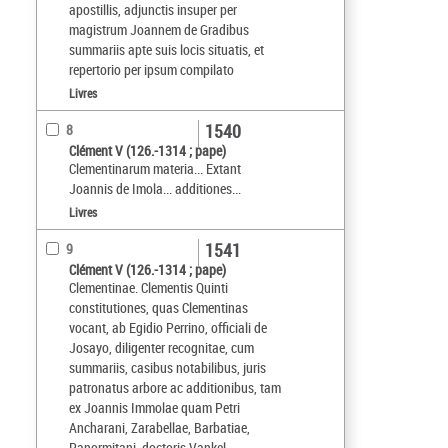
apostillis, adjunctis insuper per
magistrum Joannem de Gradibus
summariis apte suis locis situatis, et
repertorio per ipsum compilato
Livres
1540
8
Clément V (126.-1314 ; pape)
Clementinarum materia... Extant
Joannis de Imola... additiones...
Livres
1541
9
Clément V (126.-1314 ; pape)
Clementinae. Clementis Quinti
constitutiones, quas Clementinas
vocant, ab Egidio Perrino, officiali de
Josayo, diligenter recognitae, cum
summariis, casibus notabilibus, juris
patronatus arbore ac additionibus, tam
ex Joannis Immolae quam Petri
Ancharani, Zarabellae, Barbatiae,
Panormitani, doctoris Vankel,