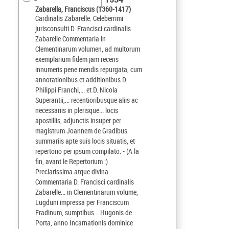
Zabarella, Franciscus (1360-1417)
Cardinalis Zabarelle. Celeberrimi
jurisconsulti D. Francisci cardinalis
Zabarelle Commentaria in
Clementinarum volumen, ad multorum
exemplarium fidem jam recens
innumeris pene mendis repurgata, cum
annotationibus et additionibus D.
Philippi Franchi,... et D. Nicola
Superantii,... recentioribusque aliis ac
necessariis in plerisque... locis
apostillis, adjunctis insuper per
magistrum Joannem de Gradibus
summariis apte suis locis situatis, et
repertorio per ipsum compilato. - (A la
fin, avant le Repertorium :)
Preclarissima atque divina
Commentaria D. Francisci cardinalis
Zabarelle... in Clementinarum volume,
Lugduni impressa per Franciscum
Fradinum, sumptibus... Hugonis de
Porta, anno Incarnationis dominice