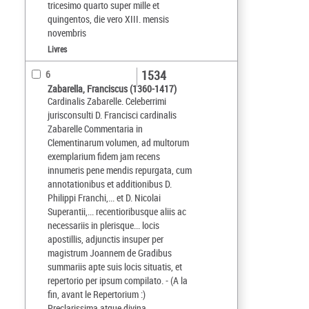
tricesimo quarto super mille et
quingentos, die vero XIII. mensis
novembris
Livres
1534
6
Zabarella, Franciscus (1360-1417)
Cardinalis Zabarelle. Celeberrimi
jurisconsulti D. Francisci cardinalis
Zabarelle Commentaria in
Clementinarum volumen, ad multorum
exemplarium fidem jam recens
innumeris pene mendis repurgata, cum
annotationibus et additionibus D.
Philippi Franchi,... et D. Nicolai
Superantii,... recentioribusque aliis ac
necessariis in plerisque... locis
apostillis, adjunctis insuper per
magistrum Joannem de Gradibus
summariis apte suis locis situatis, et
repertorio per ipsum compilato. - (A la
fin, avant le Repertorium :)
Preclarissima atque divina