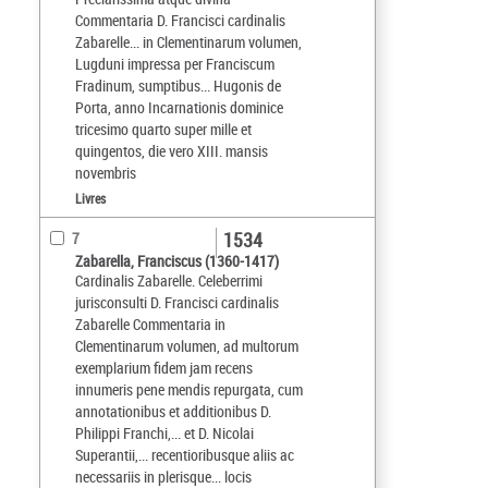
Commentaria D. Francisci cardinalis
Zabarelle... in Clementinarum volumen,
Lugduni impressa per Franciscum
Fradinum, sumptibus... Hugonis de
Porta, anno Incarnationis dominice
tricesimo quarto super mille et
quingentos, die vero XIII. mansis
novembris
Livres
1534
7
Zabarella, Franciscus (1360-1417)
Cardinalis Zabarelle. Celeberrimi
jurisconsulti D. Francisci cardinalis
Zabarelle Commentaria in
Clementinarum volumen, ad multorum
exemplarium fidem jam recens
innumeris pene mendis repurgata, cum
annotationibus et additionibus D.
Philippi Franchi,... et D. Nicolai
Superantii,... recentioribusque aliis ac
necessariis in plerisque... locis