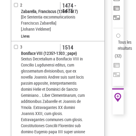
1474 -
2
1475
Zabarella, Franciscus (1360-1417)
[De Sententia excommunicationis
Franciscus Zabarella]
[Johann Veldener]
Livres
Tous les
1514
3
résultats
Boniface VIII (1235?-1303 ; pape)
(
32
)
Sextus Decretalium a Bonifacio VIII in
Concilio Lugdunensi editus, cum
glossematum divisionibus, que ex
novella Joannis Andree suis sunt locis
passim apposite, interpretamentis
domini Helie et Dominici de Sancto
Geminiano... Liber Clementinarum, cum
additionibus Zabarelle et Joannis de
Ymola. Extravagantes XX domini
Joannis XXII, cum glosis.
Extravagantes communes cum glosis.
Constitutiones Concilii Florentini sub
domino Eugenio papa IIII super unione