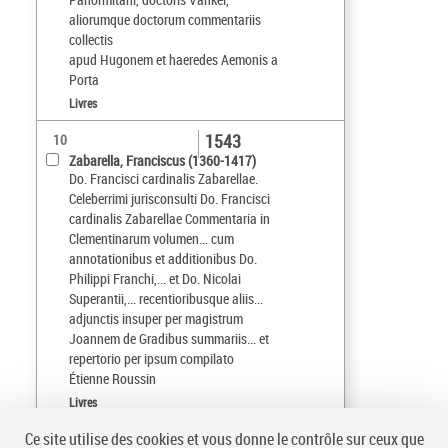
aliorumque doctorum commentariis
collectis
apud Hugonem et haeredes Aemonis a
Porta
Livres
1543
10
Zabarella, Franciscus (1360-1417)
Do. Francisci cardinalis Zabarellae.
Celeberrimi jurisconsulti Do. Francisci
cardinalis Zabarellae Commentaria in
Clementinarum volumen... cum
annotationibus et additionibus Do.
Philippi Franchi,... et Do. Nicolai
Superantii,... recentioribusque aliis...
adjunctis insuper per magistrum
Joannem de Gradibus summariis... et
repertorio per ipsum compilato
Étienne Roussin
Livres
Ce site utilise des cookies et vous donne le contrôle sur ceux que