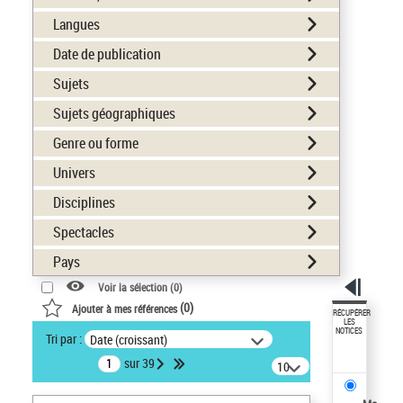
Langues
Date de publication
Sujets
Sujets géographiques
Genre ou forme
Univers
Disciplines
Spectacles
Pays
Voir la sélection (
0
)
(
0
)
Ajouter à mes références
RÉCUPÉRER
LES
NOTICES
Tri par :
Date (croissant)
sur 39
10
résultats/page