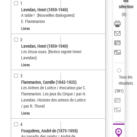
Ma
1
sélection
Lavedan, Henri (1859-1940)
(
0
)
A table ! : [Nouvelles dialoguées]
E. Flammarion
Livres
2
Lavedan, Henri (1859-1940)
Les Aïssa-ouas. [Notice signée Henri
Lavedan]
Livres
3
Tous les
Flammarion, Camille (1842-1925)
résultats
Les Arènes de Lutèce / évocation par C.
(
381
)
Flammarion. Les jeux du Cirque / par H.
Lavedan. Histoire des arènes de Lutèce
/ par R. Thorel
Livres
4
Fouquières, André de (1875-1959)
Au paradis des rajahs / André de