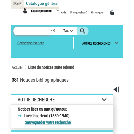
Panneau de gestion des cookies
Espace personnel
Aide
Une question ?
Historique
Tout
Recherche avancée
AUTRES RECHERCHES
Accueil
Liste de notices suite rebond
381
Notices bibliographiques
VOTRE RECHERCHE
Notices liées en tant qu'auteur.
Lavedan, Henri (1859-1940)
Sauvegarder votre recherche