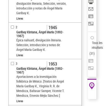
divulgación literaria, Selección, versión,
introducción y notas de Ángel María
Garibay K.
Livres
1945
2
Garibay Kintana, Ángel María (1892-
1967)
Épica nahuatl, divulgación literaria.
Tous les
Selección, introducción y notas de
résultats
Ángel María Garibay K.
(
31
)
Livres
1953
3
Garibay Kintana, Ángel María (1892-
1967)
Aportaciones a la investigación
folklórica de México. [Textos de Ángel
María Garibay K., Virginia R. R. de
Mendoza, Baltasar Samper, Vicente T.
Mendoza, Ernesto Mejía Sánchez.]
Livres