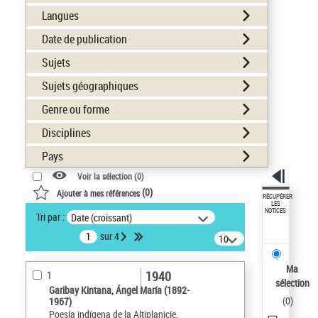
Langues
Date de publication
Sujets
Sujets géographiques
Genre ou forme
Disciplines
Pays
Voir la sélection (
0
)
(
0
)
Ajouter à mes références
RÉCUPÉRER
LES
NOTICES
Tri par :
Date (croissant)
sur 4
10
résultats/page
Ma
1940
1
sélection
Garibay Kintana, Ángel María (1892-
(
0
)
1967)
Poesía indígena de la Altiplanicie,