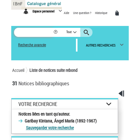
Panneau de gestion des cookies
Espace personnel
Aide
Une question ?
Historique
Tout
Recherche avancée
AUTRES RECHERCHES
Accueil
Liste de notices suite rebond
31
Notices bibliographiques
VOTRE RECHERCHE
Notices liées en tant qu'auteur.
Garibay Kintana, Ángel María (1892-1967)
Sauvegarder votre recherche