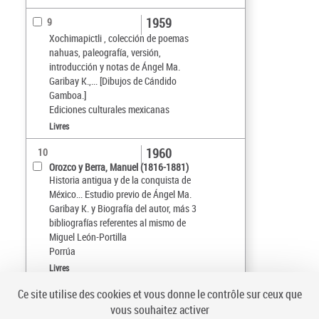
1959
9
Xochimapictli , colección de poemas
nahuas, paleografía, versión,
introducción y notas de Ángel Ma.
Garibay K.,... [Dibujos de Cándido
Gamboa.]
Ediciones culturales mexicanas
Livres
1960
10
Orozco y Berra, Manuel (1816-1881)
Historia antigua y de la conquista de
México... Estudio previo de Ángel Ma.
Garibay K. y Biografía del autor, más 3
bibliografías referentes al mismo de
Miguel León-Portilla
Porrúa
Livres
Ce site utilise des cookies et vous donne le contrôle sur ceux que
Tri par :
Date (croissant)
vous souhaitez activer