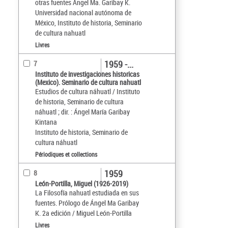
otras fuentes Ángel Ma. Garibay K.
Universidad nacional autónoma de
México, Instituto de historia, Seminario
de cultura nahuatl
Livres
1959 -...
7
Instituto de investigaciones historicas
(Mexico). Seminario de cultura nahuatl
Estudios de cultura náhuatl / Instituto
de historia, Seminario de cultura
náhuatl ; dir. : Ángel María Garibay
Kintana
Instituto de historia, Seminario de
cultura náhuatl
Périodiques et collections
1959
8
León-Portilla, Miguel (1926-2019)
La Filosofía nahuatl estudiada en sus
fuentes. Prólogo de Ángel Ma Garibay
K. 2a edición / Miguel León-Portilla
Livres