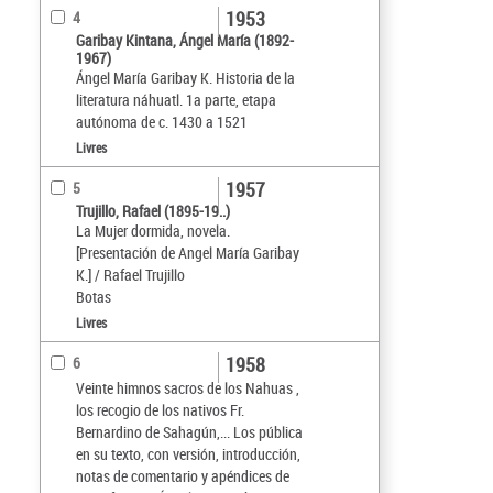
1953
4
Garibay Kintana, Ángel María (1892-
1967)
Ángel María Garibay K. Historia de la
literatura náhuatl. 1a parte, etapa
autónoma de c. 1430 a 1521
Livres
1957
5
Trujillo, Rafael (1895-19..)
La Mujer dormida, novela.
[Presentación de Angel María Garibay
K.] / Rafael Trujillo
Botas
Livres
1958
6
Veinte himnos sacros de los Nahuas ,
los recogio de los nativos Fr.
Bernardino de Sahagún,... Los pública
en su texto, con versión, introducción,
notas de comentario y apéndices de