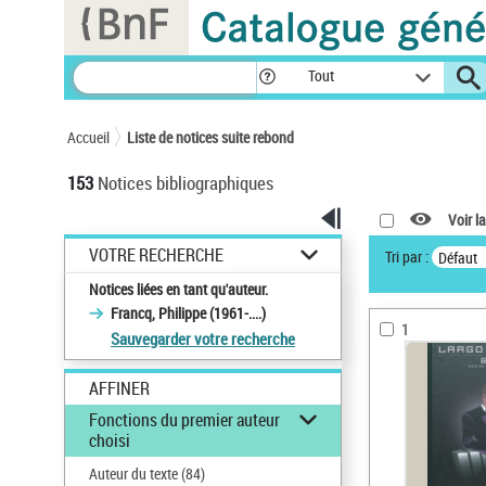
Panneau de gestion des cookies
Tout
Accueil
Liste de notices suite rebond
153
Notices bibliographiques
Voir la
VOTRE RECHERCHE
Tri par :
Défaut
Notices liées en tant qu'auteur.
Francq, Philippe (1961-....)
1
Sauvegarder votre recherche
AFFINER
Fonctions du premier auteur
choisi
Auteur du texte
(84)