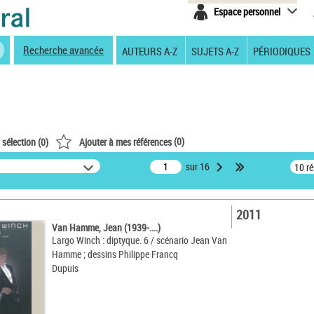
Espace personnel
Recherche avancée
AUTEURS A-Z
SUJETS A-Z
PÉRIODIQUES
(
0
)
 sélection (
0
)
Ajouter à mes références
sur 16
10 r
2011
Van Hamme, Jean (1939-....)
Largo Winch : diptyque. 6 / scénario Jean Van
Hamme ; dessins Philippe Francq
Dupuis