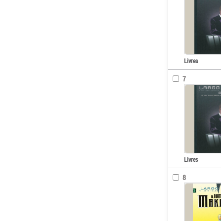
Livres
7
Livres
8