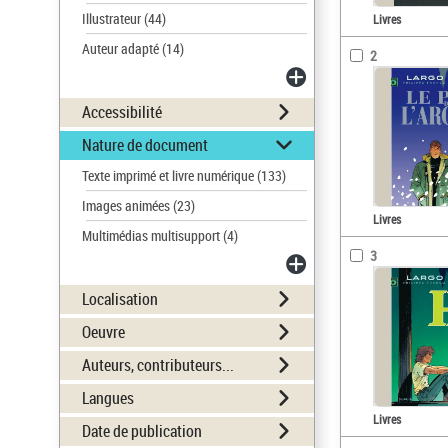
Illustrateur
(44)
Livres
Auteur adapté
(14)
2
Accessibilité
Nature de document
Texte imprimé et livre numérique
(133)
Images animées
(23)
Livres
Multimédias multisupport
(4)
3
Localisation
Oeuvre
Auteurs, contributeurs...
Langues
Livres
Date de publication