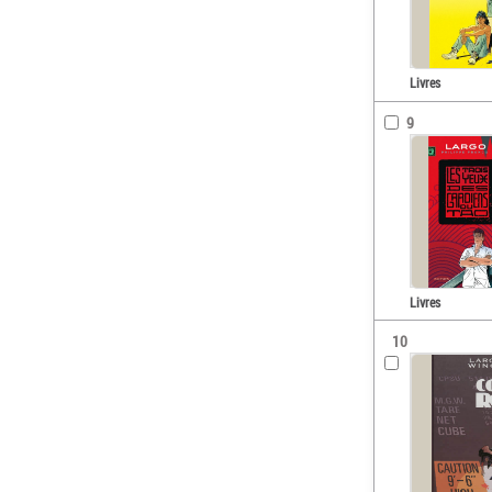
Livres
9
Livres
10