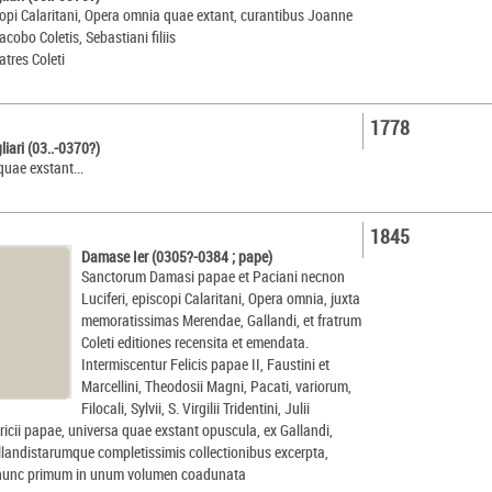
scopi Calaritani, Opera omnia quae extant, curantibus Joanne
cobo Coletis, Sebastiani filiis
atres Coleti
1778
liari (03..-0370?)
uae exstant...
1845
Damase Ier (0305?-0384 ; pape)
Sanctorum Damasi papae et Paciani necnon
Luciferi, episcopi Calaritani, Opera omnia, juxta
memoratissimas Merendae, Gallandi, et fratrum
Coleti editiones recensita et emendata.
Intermiscentur Felicis papae II, Faustini et
Marcellini, Theodosii Magni, Pacati, variorum,
Filocali, Sylvii, S. Virgilii Tridentini, Julii
Siricii papae, universa quae exstant opuscula, ex Gallandi,
llandistarumque completissimis collectionibus excerpta,
t nunc primum in unum volumen coadunata