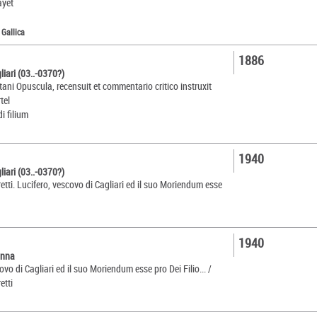
ayet
 Gallica
1886
liari (03..-0370?)
itani Opuscula, recensuit et commentario critico instruxit
tel
i filium
1940
liari (03..-0370?)
tti. Lucifero, vescovo di Cagliari ed il suo Moriendum esse
1940
anna
ovo di Cagliari ed il suo Moriendum esse pro Dei Filio... /
etti