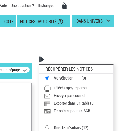
Aide
Une question ?
Historique
DANS UNIVERS
COTE
NOTICES D'AUTORITÉ
RÉCUPÉRER LES NOTICES
ésultats/page
Ma sélection
(
0
)
Télécharger/Imprimer
Envoyer par courriel
Exporter dans un tableau
Transférer pour un SGB
Tous les résultats
(
12
)