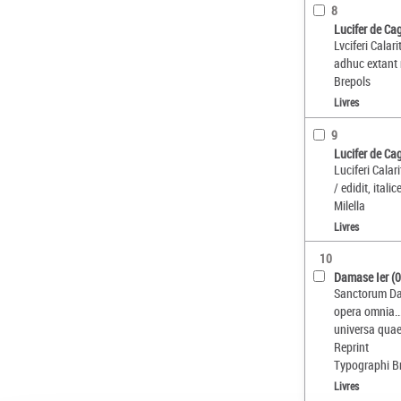
8
Lucifer de Cag
Lvciferi Cala
adhuc extant n
Brepols
Livres
9
Lucifer de Cag
Luciferi Calar
/ edidit, itali
Milella
Livres
10
Damase Ier (
Sanctorum Dam
opera omnia...
universa quae
Reprint
Typographi Bre
Livres