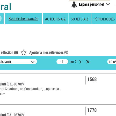
Espace personnel
Recherche avancée
AUTEURS A-Z
SUJETS A-Z
PÉRIODIQUES
(
0
)
 sélection (
0
)
Ajouter à mes références
oissant)
sur 2
10 r
1568
liari (03..-0370?)
copi Calaritani, ad Constantium,... opuscula...
nium
1778
liari (03..-0370?)