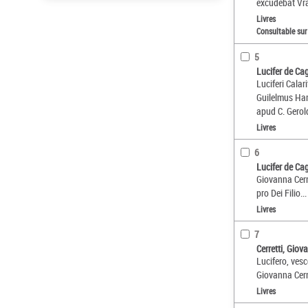
excudebat Vr
Livres
Consultable sur
5
Lucifer de Cag
Luciferi Calar
Guilelmus Har
apud C. Gerold
Livres
6
Lucifer de Cag
Giovanna Cerre
pro Dei Filio...
Livres
7
Cerretti, Giov
Lucifero, vesc
Giovanna Cerr
Livres