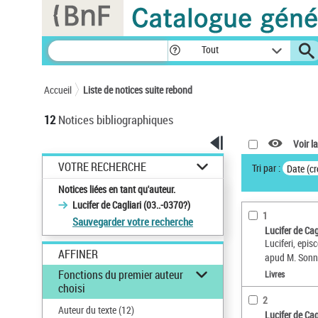
Panneau de gestion des cookies
Tout
Accueil
Liste de notices suite rebond
12
Notices bibliographiques
Voir la
VOTRE RECHERCHE
Tri par :
Date (cr
Notices liées en tant qu'auteur.
Lucifer de Cagliari (03..-0370?)
1
Sauvegarder votre recherche
Lucifer de Cag
Luciferi, epis
AFFINER
apud M. Son
Fonctions du premier auteur
Livres
choisi
2
Auteur du texte
(12)
Lucifer de Cag