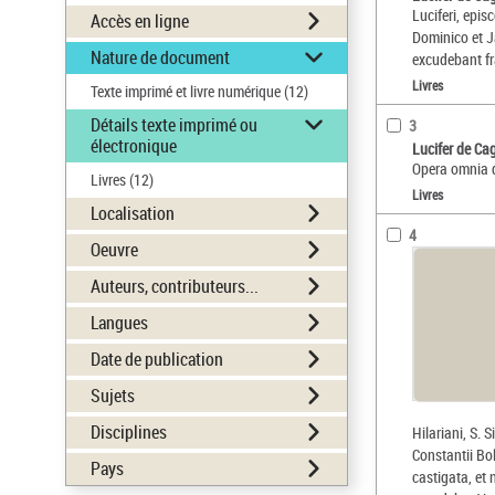
Luciferi, epi
Accès en ligne
Dominico et Ja
Nature de document
excudebant fr
Livres
Texte imprimé et livre numérique
(12)
Détails texte imprimé ou
3
électronique
Lucifer de Cag
Opera omnia q
Livres
(12)
Livres
Localisation
4
Oeuvre
Auteurs, contributeurs...
Langues
Date de publication
Sujets
Disciplines
Hilariani, S. 
Constantii Bo
Pays
castigata, e