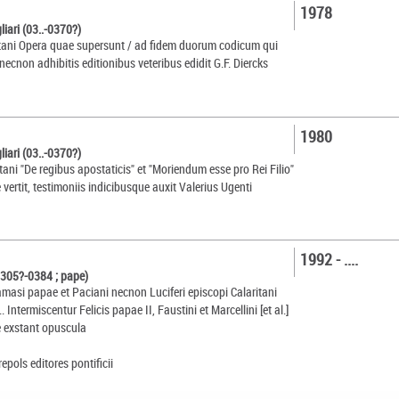
1978
liari (03..-0370?)
ritani Opera quae supersunt / ad fidem duorum codicum qui
ecnon adhibitis editionibus veteribus edidit G.F. Diercks
1980
liari (03..-0370?)
itani "De regibus apostaticis" et "Moriendum esse pro Rei Filio"
ce vertit, testimoniis indicibusque auxit Valerius Ugenti
1992 - ....
0305?-0384 ; pape)
asi papae et Paciani necnon Luciferi episcopi Calaritani
. Intermiscentur Felicis papae II, Faustini et Marcellini [et al.]
 exstant opuscula
pols editores pontificii