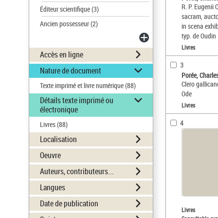
R. P. Eugenii
Éditeur scientifique
(3)
sacram, auctor
Ancien possesseur
(2)
in scena exhi
typ. de Oudin
Livres
Accès en ligne
3
Nature de document
Porée, Charle
Clero gallican
Texte imprimé et livre numérique
(88)
Ode
Détails texte imprimé ou
Livres
électronique
4
Livres
(88)
Localisation
Oeuvre
Auteurs, contributeurs...
Langues
Date de publication
Livres