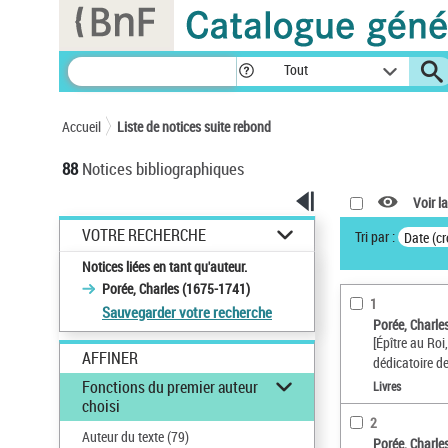
Panneau de gestion des cookies
Tout
Accueil
Liste de notices suite rebond
88
Notices bibliographiques
Voir la
VOTRE RECHERCHE
Tri par :
Date (cr
Notices liées en tant qu'auteur.
Porée, Charles (1675-1741)
1
Sauvegarder votre recherche
Porée, Charle
[Épître au Roi
AFFINER
dédicatoire de
Fonctions du premier auteur
Livres
choisi
2
Auteur du texte
(79)
Porée, Charle