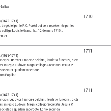
 Gallica
1710
s (1675-1741)
, tragédie [par le P. C. Porée] qui sera représentée par les
u collège Louis le Grand, le... 12 de mars 1710...
vestre
1711
s (1675-1741)
incipis Ludovici, Franciae delphini, laudatio funebris , dicta
as, in regio Ludovici Magni collegio Societatis Jesu a P.
 societatis ejusdem sacerdote.
um Papillon
1711
s (1675-1741)
incipis Ludovici, Franciae delphini, laudatio funebris , dicta
as, in regio Ludovici Magni collegio Societatis Jesu a P.
 societatis ejusdem sacerdote. Editio secunda