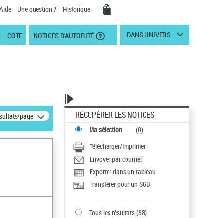
Aide
Une question ?
Historique
DANS UNIVERS
COTE
NOTICES D'AUTORITÉ
RÉCUPÉRER LES NOTICES
ésultats/page
Ma sélection
(
0
)
Télécharger/Imprimer
Envoyer par courriel
Exporter dans un tableau
Transférer pour un SGB
Tous les résultats
(
88
)