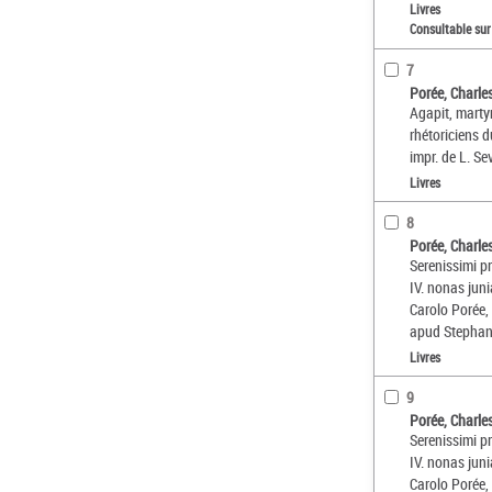
Livres
Consultable sur
7
Porée, Charle
Agapit, martyr
rhétoriciens d
impr. de L. Se
Livres
8
Porée, Charle
Serenissimi pr
IV. nonas juni
Carolo Porée,
apud Stephan
Livres
9
Porée, Charle
Serenissimi pr
IV. nonas juni
Carolo Porée,