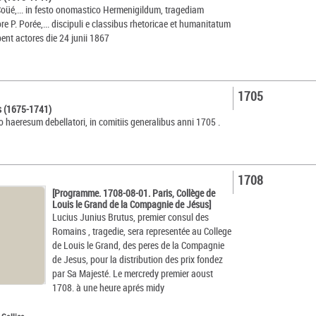
 Coüé,... in festo onomastico Hermenigildum, tragediam
e P. Porée,... discipuli e classibus rhetoricae et humanitatum
bent actores die 24 junii 1867
1705
s (1675-1741)
o haeresum debellatori, in comitiis generalibus anni 1705 .
1708
[Programme. 1708-08-01. Paris, Collège de
Louis le Grand de la Compagnie de Jésus]
Lucius Junius Brutus, premier consul des
Romains , tragedie, sera representée au College
de Louis le Grand, des peres de la Compagnie
de Jesus, pour la distribution des prix fondez
par Sa Majesté. Le mercredy premier aoust
1708. à une heure aprés midy