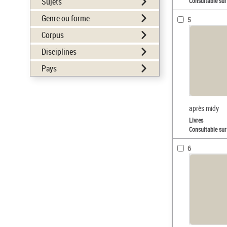
Sujets
Consultable sur
Genre ou forme
5
Corpus
Disciplines
Pays
après midy
Livres
Consultable sur
6