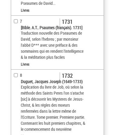
Pseaumes de David...
Livres
1731
7
[Bible. A.T.. Psaumes (français). 1731]
Traduction nouvelle des Pseaumes de
David, selon l'hebreu ; par monsieur
l'abbé D*** avec une préface & des
sommaires qui en rendent l'intelligence
& la méditation plus faciles
Livres
1732
8
Duguet, Jacques Joseph (1649-1733)
Explication du livre de Job, où selon la
méthode des Saints Peres l'on s'atache
[sic] à découvrir les Mysteres de Jesus-
Christ, & les régles des moeurs
renfermées dans la lettre même de
l'Ecriture. Tome premier. Premiere partie.
Contenant les huit premiers chapitres, &
le commencement du neuviéme