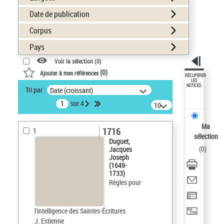
Date de publication
Corpus
Pays
Voir la sélection (
0
)
(
0
)
Ajouter à mes références
RÉCUPÉRER
LES
NOTICES
Tri par :
Date (croissant)
sur 4
10
résultats/page
Ma
1716
1
sélection
Duguet,
(
0
)
Jacques
Joseph
(1649-
1733)
Règles pour
l'intelligence des Saintes-Écritures
J. Estienne