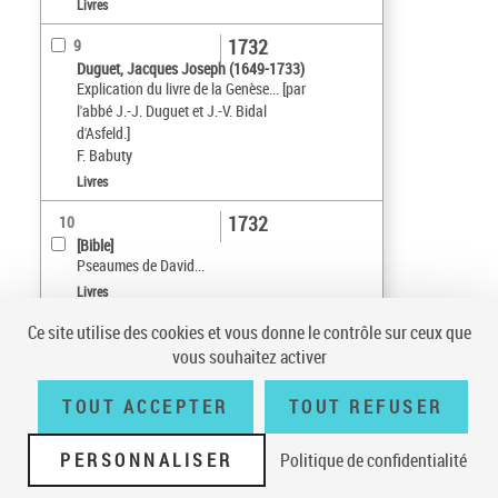
Livres
1732
9
Duguet, Jacques Joseph (1649-1733)
Explication du livre de la Genèse... [par
l'abbé J.-J. Duguet et J.-V. Bidal
d'Asfeld.]
F. Babuty
Livres
1732
10
[Bible]
Pseaumes de David...
Livres
Ce site utilise des cookies et vous donne le contrôle sur ceux que
Tri par :
Date (croissant)
vous souhaitez activer
sur 4
10
résultats/page
TOUT ACCEPTER
TOUT REFUSER
PERSONNALISER
Politique de confidentialité
Conditions générales d'utilisation
|
A propos
|
Plan du site
|
Écrire à la
BnF
|
Accessibilité (non conforme)
|
V 23.1.0