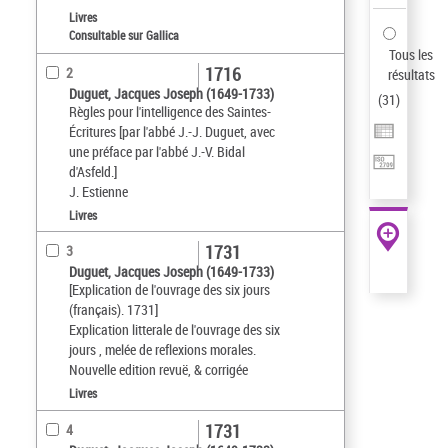
Livres
Consultable sur Gallica
Tous les
1716
2
résultats
Duguet, Jacques Joseph (1649-1733)
(
31
)
Règles pour l'intelligence des Saintes-
Écritures [par l'abbé J.-J. Duguet, avec
une préface par l'abbé J.-V. Bidal
d'Asfeld.]
J. Estienne
Livres
1731
3
Duguet, Jacques Joseph (1649-1733)
[Explication de l'ouvrage des six jours
(français). 1731]
Explication litterale de l'ouvrage des six
jours , melée de reflexions morales.
Nouvelle edition revuë, & corrigée
Livres
1731
4