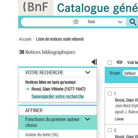
Panneau de gestion des cookies
Tout
Accueil
Liste de notices suite rebond
38
Notices bibliographiques
Voir la
VOTRE RECHERCHE
Tri par :
Défaut
Notices liées en tant qu'auteur.
Rossi, Gian Vittorio (1577-1647)
1
Sauvegarder votre recherche
Rossi, Gian V
Jani Nicii Er
AFFINER
apud J. Ralco
Fonctions du premier auteur
Livres
choisi
2
Auteur du texte
(36)
Rossi, Gian V