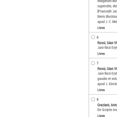
imaginum illus
superstite, d
[Praecedit Jan
literis illustri
apud J. C. M
Livres
6
Rossi, Gian V
Jani Nicii Er
Livres
7
Rossi, Gian V
Jani Nicii Eryt
gaudio et vol
apud J. Kinc
Livres
8
Graziani, Ant
De Scriptis in
Livres