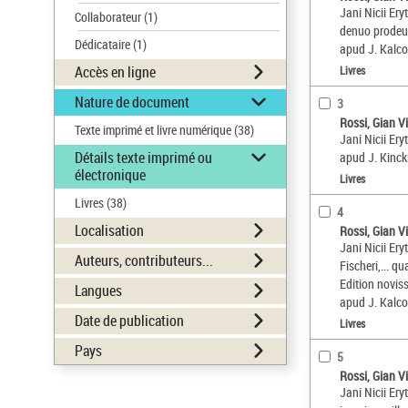
Jani Nicii Ery
Collaborateur
(1)
denuo prodeunt
Dédicataire
(1)
apud J. Kalc
Accès en ligne
Livres
Nature de document
3
Rossi, Gian V
Texte imprimé et livre numérique
(38)
Jani Nicii Ery
Détails texte imprimé ou
apud J. Kinc
électronique
Livres
Livres
(38)
4
Localisation
Rossi, Gian V
Jani Nicii Ery
Auteurs, contributeurs...
Fischeri,... q
Edition novis
Langues
apud J. Kalc
Date de publication
Livres
Pays
5
Rossi, Gian V
Jani Nicii Ery