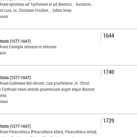
thraei epistolae ad Tyrrhenum et ad diversos... Auctiores...
 cura Jo. Christiani Fischeri,... Editio tertia
ovium
1644
ittorio (1577-1647)
thraei Exempla virtutum et vitiorum
kium
1740
ittorio (1577-1647)
thraei Eudemiae libri decem, cum praefatione Jo. Christ.
ua Erythraei vitam eistolis praemissam auget atque illustrat.
sima
ovium
1729
ittorio (1577-1647)
thraei Pinacotheca [Pinacotheca altera, Pinacotheca tertia],