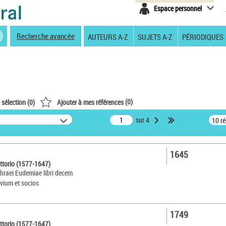
Espace personnel
Recherche avancée
AUTEURS A-Z
SUJETS A-Z
PÉRIODIQUES
(
0
)
 sélection (
0
)
Ajouter à mes références
sur 4
10 r
1645
ittorio (1577-1647)
ythraei Eudemiae libri decem
vium et socios
1749
ittorio (1577-1647)