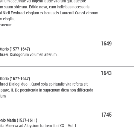
trium doctrinae vel ingenii laude virorum qui, auctore
iem suum obierunt. Editio nova, cum indicibus necessaris.
i Nicii Erythraei elogium ex hetruscis Laurentii Crassi virorum
um elogiis.]
eisnerum
1649
ittorio (1577-1647)
ythraei. Dialogorum volumen alterum...
1643
ittorio (1577-1647)
hraei Dialogi duo I. Quod sola spiritualis vita referta sit
uptate. II. De poenitentia in supremum diem non differenda
kium
1745
onio Maria (1537-1611)
vita Minerva ad Aloysium fratrem libri XX... Vol. I