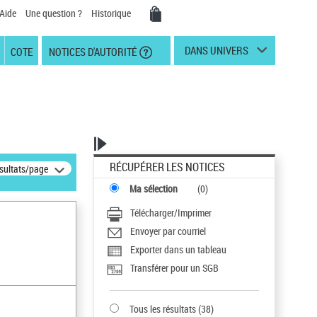
Aide
Une question ?
Historique
DANS UNIVERS
COTE
NOTICES D'AUTORITÉ
RÉCUPÉRER LES NOTICES
ésultats/page
Ma sélection
(
0
)
Télécharger/Imprimer
Envoyer par courriel
Exporter dans un tableau
Transférer pour un SGB
Tous les résultats
(
38
)