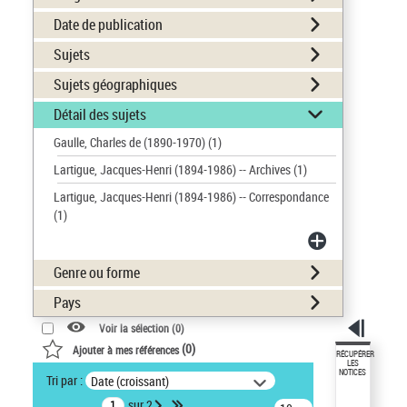
Date de publication
Sujets
Sujets géographiques
Détail des sujets
Gaulle, Charles de (1890-1970)
(1)
Lartigue, Jacques-Henri (1894-1986) -- Archives
(1)
Lartigue, Jacques-Henri (1894-1986) -- Correspondance
(1)
Genre ou forme
Pays
Voir la sélection (
0
)
(
0
)
Ajouter à mes références
RÉCUPÉRER
LES
NOTICES
Tri par :
Date (croissant)
sur 2