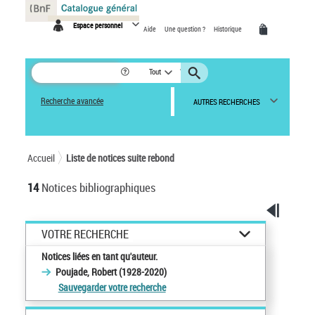
Panneau de gestion des cookies
Espace personnel
Aide
Une question ?
Historique
Tout
Recherche avancée
AUTRES RECHERCHES
Accueil
Liste de notices suite rebond
14
Notices bibliographiques
VOTRE RECHERCHE
Notices liées en tant qu'auteur.
Poujade, Robert (1928-2020)
Sauvegarder votre recherche