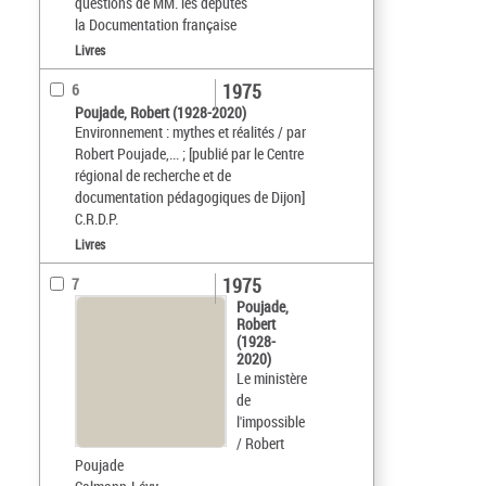
questions de MM. les députés
la Documentation française
Livres
1975
6
Poujade, Robert (1928-2020)
Environnement : mythes et réalités / par
Robert Poujade,... ; [publié par le Centre
régional de recherche et de
documentation pédagogiques de Dijon]
C.R.D.P.
Livres
1975
7
Poujade,
Robert
(1928-
2020)
Le ministère
de
l'impossible
/ Robert
Poujade