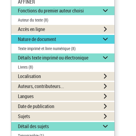
AFFINER
Fonctions du premier auteur choisi
Auteur du texte
(8)
Accès en ligne
Nature de document
Texte imprimé et livre numérique
(8)
Détails texte imprimé ou électronique
Livres
(8)
Localisation
Auteurs, contributeurs...
Langues
Date de publication
Sujets
Détail des sujets
Typographie
(1)