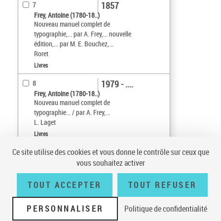
1857
7
Frey, Antoine (1780-18..)
Nouveau manuel complet de
typographie,... par A. Frey,... nouvelle
édition,... par M. E. Bouchez,...
Roret
Livres
1979 - ....
8
Frey, Antoine (1780-18..)
Nouveau manuel complet de
typographie... / par A. Frey,...
L. Laget
Livres
Ce site utilise des cookies et vous donne le contrôle sur ceux que
Tri par :
Date (croissant)
vous souhaitez activer
sur 1
10
résultats/page
TOUT ACCEPTER
TOUT REFUSER
PERSONNALISER
Politique de confidentialité
Conditions générales d'utilisation
|
A propos
|
Plan du site
|
Écrire à la
BnF
|
Accessibilité (non conforme)
|
V 23.1.0