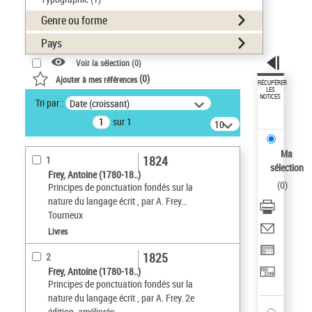
Genre ou forme
Pays
Voir la sélection (
0
)
(
0
)
Ajouter à mes références
RÉCUPÉRER
LES
NOTICES
Tri par :
Date (croissant)
sur 1
10
résultats/page
Ma
1824
1
sélection
Frey, Antoine (1780-18..)
(
0
)
Principes de ponctuation fondés sur la
nature du langage écrit , par A. Frey...
Tourneux
Livres
1825
2
Frey, Antoine (1780-18..)
Principes de ponctuation fondés sur la
nature du langage écrit , par A. Frey. 2e
édition, améliorée