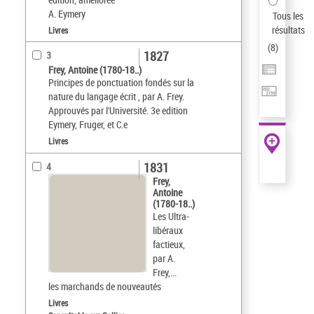
A. Eymery
Tous les
résultats
Livres
(
8
)
1827
3
Frey, Antoine (1780-18..)
Principes de ponctuation fondés sur la
nature du langage écrit , par A. Frey.
Approuvés par l'Université. 3e edition
Eymery, Fruger, et C.e
Livres
1831
4
Frey,
Antoine
(1780-18..)
Les Ultra-
libéraux
factieux,
par A.
Frey,...
les marchands de nouveautés
Livres