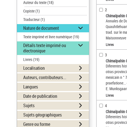
Auteur du texte
(18)
2
Copiste
(1)
Chimalpahin 
Traducteur
(1)
Annales de D
Quauhtlehuani
Nature de document
trad. sur le m
Texte imprimé et livre numérique
(19)
Maisonneuve e
Détails texte imprimé ou
Livres
électronique
3
Livres
(19)
Chimalpahin 
Diferentes his
Localisation
otras provinc
Auteurs, contributeurs...
mexicain n ° 
praefatione...
Langues
E. Munksgaa
Date de publication
Livres
Sujets
4
Chimalpahin 
Sujets géographiques
Diferentes his
otras provinc
Genre ou forme