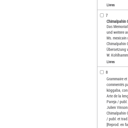
Livres
7
Chimalpahin 
Das Memorial 
und weitere a
Ms. mexicain 
Chimalpahin Q
Übersetzung 
W. Kohlhamm
Livres
8
Grammaire et 
commentés par
köggaba, con 
Arte de la le
Pareja / publ
Julien Vinso
Chimalpahin Q
/ publ. et tra
[Reprod. en fa