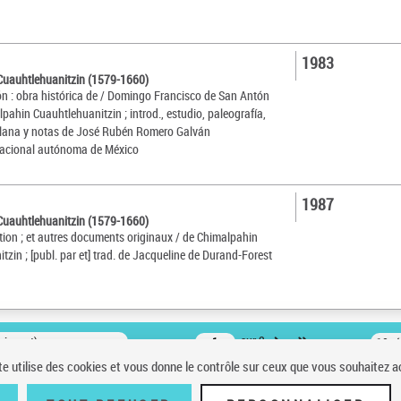
1983
Cuauhtlehuanitzin (1579-1660)
ón : obra histórica de / Domingo Francisco de San Antón
ahin Cuauhtlehuanitzin ; introd., estudio, paleografía,
llana y notas de José Rubén Romero Galván
nacional autónoma de México
1987
Cuauhtlehuanitzin (1579-1660)
ation ; et autres documents originaux / de Chimalpahin
zin ; [publ. par et] trad. de Jacqueline de Durand-Forest
oissant)
sur 2
10 r
te utilise des cookies et vous donne le contrôle sur ceux que vous souhaitez a