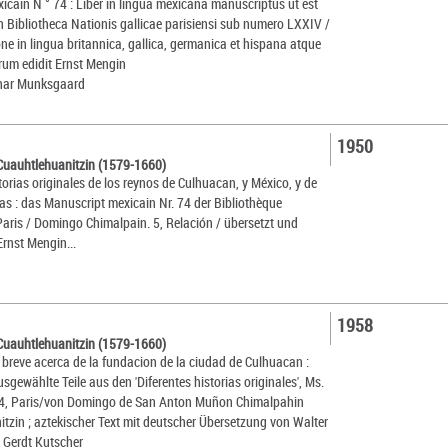
icain N ° 74 : Liber in lingua mexicana manuscriptus ut est
n Bibliotheca Nationis gallicae parisiensi sub numero LXXIV /
ne in lingua britannica, gallica, germanica et hispana atque
rum edidit Ernst Mengin
nar Munksgaard
1950
Cuauhtlehuanitzin (1579-1660)
torias originales de los reynos de Culhuacan, y México, y de
ias : das Manuscript mexicain Nr. 74 der Bibliothèque
Paris / Domingo Chimalpain. 5, Relación / übersetzt und
Ernst Mengin...
1958
Cuauhtlehuanitzin (1579-1660)
breve acerca de la fundacion de la ciudad de Culhuacan :
sgewählte Teile aus den 'Diferentes historias originales', Ms.
74, Paris/von Domingo de San Anton Muñon Chimalpahin
tzin ; aztekischer Text mit deutscher Übersetzung von Walter
Gerdt Kutscher