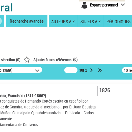
Espace personnel
Recherche avancée
AUTEURS A-Z
SUJETS A-Z
PÉRIODIQUES
(
0
)
 sélection (
0
)
Ajouter à mes références
oissant)
sur 2
10 r
1826
ara, Francisco (1511-1566?)
as conquistas de Hernando Cortés escrita en español por
ez de Gomára, traducida al mexicano... por D. Juan Bautista
Muñon Chimalpain Quauhtlehuanitzin,... Publicala... Carlos
amente...
estamentaria de Ontiveros