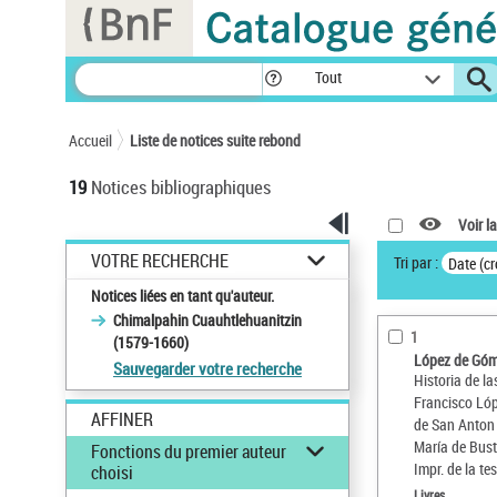
Panneau de gestion des cookies
Tout
Accueil
Liste de notices suite rebond
19
Notices bibliographiques
Voir la
VOTRE RECHERCHE
Tri par :
Date (cr
Notices liées en tant qu'auteur.
Chimalpahin Cuauhtlehuanitzin
1
(1579-1660)
López de Góm
Sauvegarder votre recherche
Historia de l
Francisco Lóp
AFFINER
de San Anton 
María de Bust
Fonctions du premier auteur
Impr. de la t
choisi
Livres