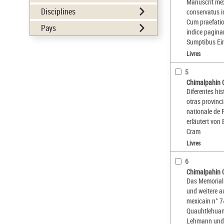
Manuscrit mex
Disciplines
conservatus i
Cum praefatio
Pays
indice pagina
Sumptibus Ei
Livres
5
Chimalpahin 
Diferentes his
otras provinc
nationale de 
erläutert von 
Cram
Livres
6
Chimalpahin 
Das Memorial 
und weitere au
mexicain n° 
Quauhtlehuani
Lehmann und 