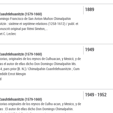
1889
Cuauhtlehuanitzin (1579-1660)
omingo Francisco de San Anton Muñon Chimalpahin
tzin : sixième et septième relations (1258-1612) / publ. et
anuscrit original par Rémi Siméon,...
t C. Leclerc
1949
Cuauhtlehuanitzin (1579-1660)
torias, originales de los reynos de Culhuacan, y Mexicó, y de
ias el autor de ellas dicho Don Domingo Chimalpahin Ms.
74, pars prior [B. N.] / Chimalpahin Cuanhtlehuanitzin ; Cum
 edidit Ernst Mengin
rd
1949 - 1952
Cuauhtlehuanitzin (1579-1660)
torias originales de los reynos de Culhu-acan, y Mexico, y de
ias : El autor de ellas dicho Don Domingo Chimalpahin.