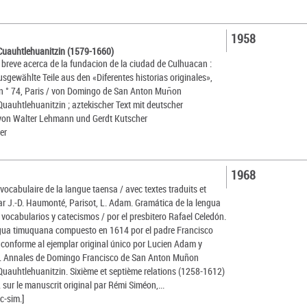
1958
Cuauhtlehuanitzin (1579-1660)
breve acerca de la fundacion de la ciudad de Culhuacan :
usgewählte Teile aus den «Diferentes historias originales»,
n ° 74, Paris / von Domingo de San Anton Mun̄on
uauhtlehuanitzin ; aztekischer Text mit deutscher
von Walter Lehmann und Gerdt Kutscher
er
1968
vocabulaire de la langue taensa / avec textes traduits et
 J.-D. Haumonté, Parisot, L. Adam. Gramática de la lengua
vocabularios y catecismos / por el presbitero Rafael Celedón.
ngua timuquana compuesto en 1614 por el padre Francisco
. conforme al ejemplar original único por Lucien Adam y
n. Annales de Domingo Francisco de San Anton Muñon
uauhtlehuanitzin. Sixième et septième relations (1258-1612)
d. sur le manuscrit original par Rémi Siméon,...
c-sim.]