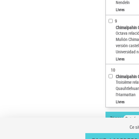
Nendeln
Livres
9
Chimalpahin 
Octava relaci
Muñón Chimalp
versión caste
Universidad 
Livres
10
Chimalpahin 
Troisième rel
Quauhtlehuanit
l'Harmattan
Livres
Tri par :
Date (cr
Ce si