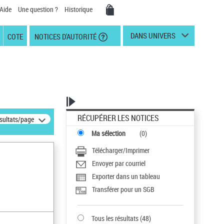
Aide
Une question ?
Historique
DANS UNIVERS
COTE
NOTICES D'AUTORITÉ
RÉCUPÉRER LES NOTICES
ésultats/page
Ma sélection
(
0
)
Télécharger/Imprimer
Envoyer par courriel
Exporter dans un tableau
Transférer pour un SGB
Tous les résultats
(
48
)