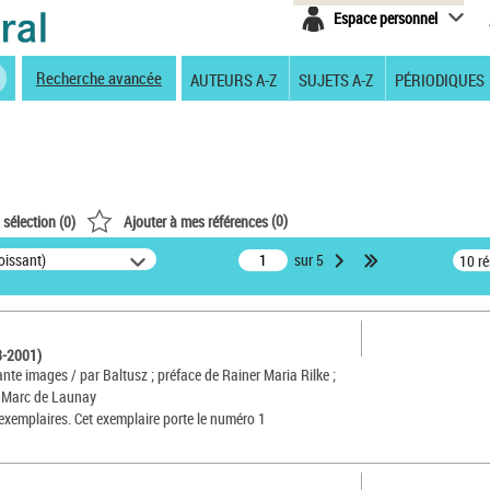
Espace personnel
Recherche avancée
AUTEURS A-Z
SUJETS A-Z
PÉRIODIQUES
(
0
)
 sélection (
0
)
Ajouter à mes références
oissant)
sur 5
10 r
8-2001)
nte images / par Baltusz ; préface de Rainer Maria Rilke ;
] Marc de Launay
 exemplaires. Cet exemplaire porte le numéro 1