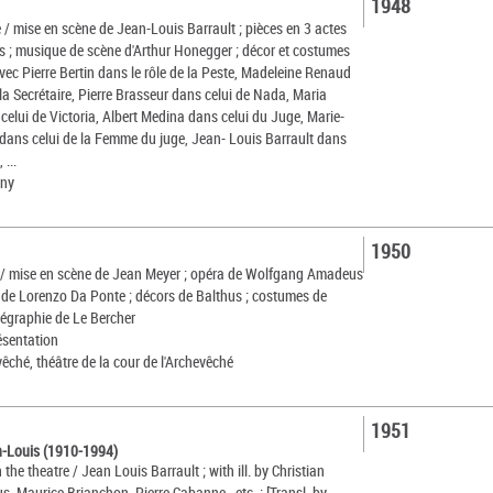
1948
e / mise en scène de Jean-Louis Barrault ; pièces en 3 actes
s ; musique de scène d'Arthur Honegger ; décor et costumes
vec Pierre Bertin dans le rôle de la Peste, Madeleine Renaud
la Secrétaire, Pierre Brasseur dans celui de Nada, Maria
celui de Victoria, Albert Medina dans celui du Juge, Marie-
dans celui de la Femme du juge, Jean- Louis Barrault dans
 ...
gny
1950
e / mise en scène de Jean Meyer ; opéra de Wolfgang Amadeus
et de Lorenzo Da Ponte ; décors de Balthus ; costumes de
régraphie de Le Bercher
ésentation
êché, théâtre de la cour de l'Archevêché
1951
n-Louis (1910-1994)
 the theatre / Jean Louis Barrault ; with ill. by Christian
s, Maurice Brianchon, Pierre Cabanne...etc. ; [Transl. by