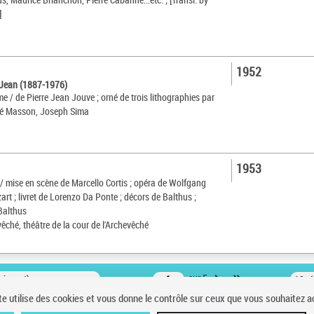
]
1952
 Jean (1887-1976)
e / de Pierre Jean Jouve ; orné de trois lithographies par
ré Masson, Joseph Sima
1953
e / mise en scène de Marcello Cortis ; opéra de Wolfgang
t ; livret de Lorenzo Da Ponte ; décors de Balthus ;
Balthus
êché, théâtre de la cour de l'Archevêché
oissant)
sur 5
10 r
te utilise des cookies et vous donne le contrôle sur ceux que vous souhaitez a