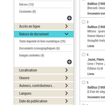
Balthus (190
Décors
(10)
[Recueil. Oeuv
Costumes
(8)
Documents ico
3
Accès en ligne
Balthus (190
Mitsou : quar
Nature de document
Rainer Maria 
Rotapfel-Verl
Texte imprimé et livre numérique
(29)
Livres
Documents iconographiques
(6)
4
Images animées
(4)
Jouve, Pierre
Urne / Pierre
Édition GLM
Localisation
Livres
Oeuvre
5
Auteurs, contributeurs...
Balthus (190
[L'Etat de siè
Langues
Documents ico
Date de publication