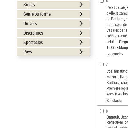
6
Sujets
L'état de sièg
d'Albert Camu
Genre ou forme
de Balthus ; a
Univers
dans celui de 
Casarès dans 
Disciplines
Hélène Dasté 
celui de Diego,
Spectacles
Théâtre Mari
Pays
Spectacles
7
Cosi fan tutt
Mozart ; livr
Balthus ; cho
Première repr
Ancien Archev
Spectacles
8
Barrault, Jea
Reflections on
Bérard, Balthu