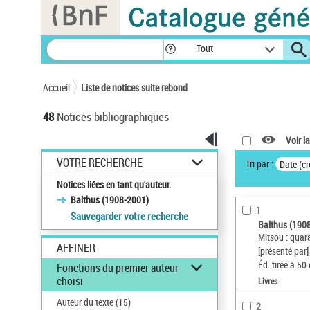
Panneau de gestion des cookies
Tout
Accueil
Liste de notices suite rebond
48
Notices bibliographiques
Voir la
VOTRE RECHERCHE
Tri par :
Date (cr
Notices liées en tant qu'auteur.
Balthus (1908-2001)
1
Sauvegarder votre recherche
Balthus (190
Mitsou : quara
AFFINER
[présenté par
Éd. tirée à 50
Fonctions du premier auteur
choisi
Livres
Auteur du texte
(15)
2