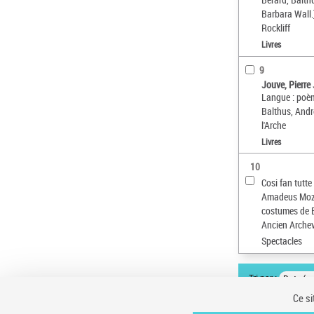
Barbara Wall.
Rockliff
Livres
9
Jouve, Pierre
Langue : poèm
Balthus, And
l'Arche
Livres
10
Cosi fan tutt
Amadeus Mozar
costumes de 
Ancien Archev
Spectacles
Tri par :
Date (cr
Ce si