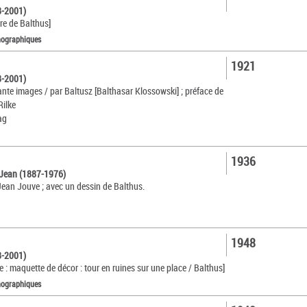
8-2001)
re de Balthus]
nographiques
1921
8-2001)
ante images / par Baltusz [Balthasar Klossowski] ; préface de
Rilke
ag
1936
 Jean (1887-1976)
 Jean Jouve ; avec un dessin de Balthus.
1948
8-2001)
ge : maquette de décor : tour en ruines sur une place / Balthus]
nographiques