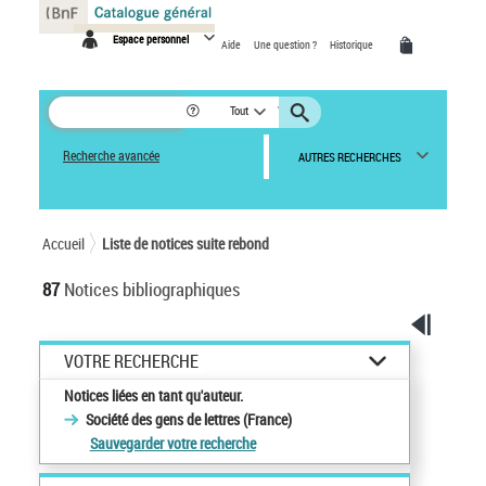
Panneau de gestion des cookies
Espace personnel
Aide
Une question ?
Historique
Tout
Recherche avancée
AUTRES RECHERCHES
Accueil
Liste de notices suite rebond
87
Notices bibliographiques
VOTRE RECHERCHE
Notices liées en tant qu'auteur.
Société des gens de lettres (France)
Sauvegarder votre recherche