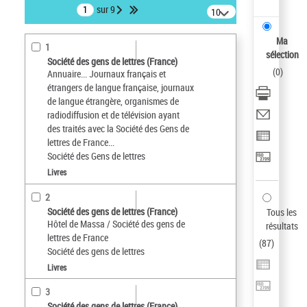
sur 9
10
résultats/page
Ma
1
sélection
Société des gens de lettres (France)
(
0
)
Annuaire... Journaux français et
étrangers de langue française, journaux
de langue étrangère, organismes de
radiodiffusion et de télévision ayant
des traités avec la Société des Gens de
lettres de France...
Société des Gens de lettres
Livres
2
Société des gens de lettres (France)
Tous les
Hôtel de Massa / Société des gens de
résultats
lettres de France
(
87
)
Société des gens de lettres
Livres
3
Société des gens de lettres (France)