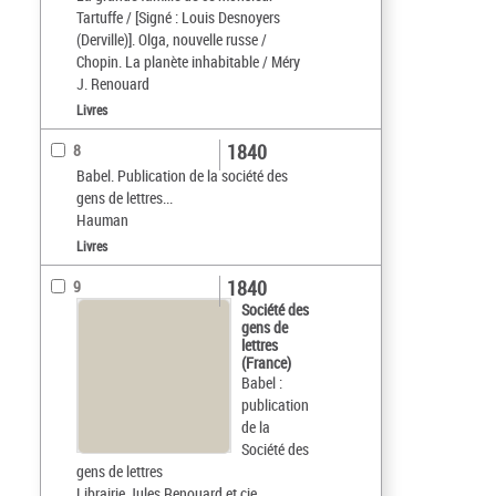
Tartuffe / [Signé : Louis Desnoyers
(Derville)]. Olga, nouvelle russe /
Chopin. La planète inhabitable / Méry
J. Renouard
Livres
1840
8
Babel. Publication de la société des
gens de lettres...
Hauman
Livres
1840
9
Société des
gens de
lettres
(France)
Babel :
publication
de la
Société des
gens de lettres
Librairie Jules Renouard et cie