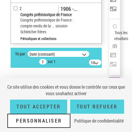
1906 -...
2
Congrès préhistorique de France
Congrès préhistorique de France :
compte-rendu de la ... session
Schleicher frères
Tous les
résultats
Périodiques et collections
(
2
)
Tri par :
Date (croissant)
sur 1
10
résultats/page
Ce site utilise des cookies et vous donne le contrôle sur ceux que
vous souhaitez activer
TOUT ACCEPTER
TOUT REFUSER
PERSONNALISER
Politique de confidentialité
Conditions générales d'utilisation
|
A propos
|
Plan du site
|
Écrire à la
BnF
|
Accessibilité (non conforme)
|
V 23.1.0