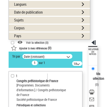
Langues
Date de publication
Sujets
Corpus
Pays
Voir la sélection (
0
)
(
0
)
Ajouter à mes références
RÉCUPÉRER
LES
NOTICES
Tri par :
Date (croissant)
sur 1
10
résultats/page
Ma
1
sélection
Congrès préhistorique de France
(
0
)
[Programmes. Documents
d'information.] / Congrès préhistorique
de France
Société préhistorique de France
Périodiques et collections