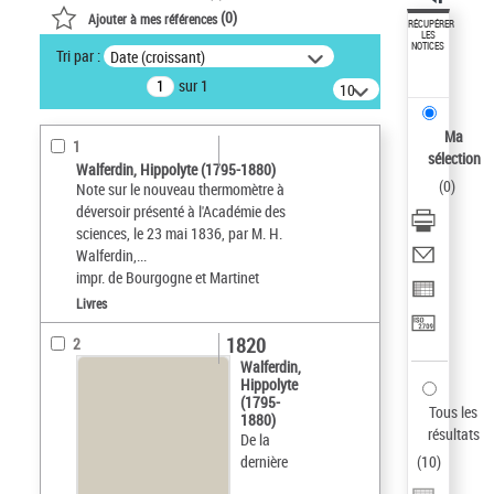
(
0
)
Ajouter à mes références
RÉCUPÉRER
LES
NOTICES
Tri par :
Date (croissant)
sur 1
10
résultats/page
Ma
1
sélection
Walferdin, Hippolyte (1795-1880)
(
0
)
Note sur le nouveau thermomètre à
déversoir présenté à l'Académie des
sciences, le 23 mai 1836, par M. H.
Walferdin,...
impr. de Bourgogne et Martinet
Livres
1820
2
Walferdin,
Hippolyte
(1795-
Tous les
1880)
résultats
De la
dernière
(
10
)