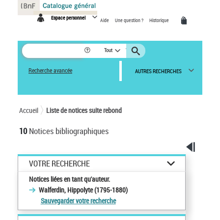
Panneau de gestion des cookies
Espace personnel
Aide
Une question ?
Historique
Tout
Recherche avancée
AUTRES RECHERCHES
Accueil
Liste de notices suite rebond
10
Notices bibliographiques
VOTRE RECHERCHE
Notices liées en tant qu'auteur.
Walferdin, Hippolyte (1795-1880)
Sauvegarder votre recherche