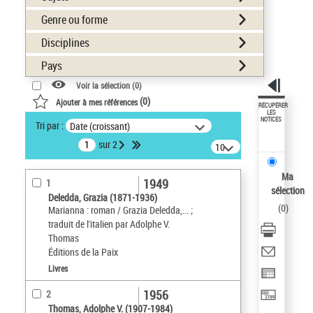
Genre ou forme
Disciplines
Pays
Voir la sélection (
0
)
(
0
)
Ajouter à mes références
RÉCUPÉRER
LES
NOTICES
Tri par :
Date (croissant)
sur 2
10
résultats/page
Ma
1949
1
sélection
Deledda, Grazia (1871-1936)
(
0
)
Marianna : roman / Grazia Deledda,... ;
traduit de l'italien par Adolphe V.
Thomas
Éditions de la Paix
Livres
1956
2
Thomas, Adolphe V. (1907-1984)