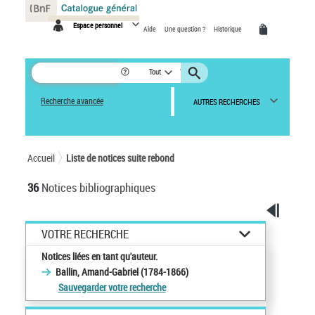
Panneau de gestion des cookies
Espace personnel
Aide
Une question ?
Historique
Tout
Recherche avancée
AUTRES RECHERCHES
Accueil
Liste de notices suite rebond
36
Notices bibliographiques
VOTRE RECHERCHE
Notices liées en tant qu'auteur.
Ballin, Amand-Gabriel (1784-1866)
Sauvegarder votre recherche