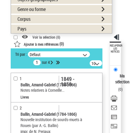
Genre ou forme
Corpus
Pays
Voir la sélection (
0
)
(
0
)
Ajouter à mes références
RÉCUPÉRER
LES
NOTICES
Tri par :
Défaut
sur 4
10
résultats/page
Ma
1849 -
1
sélection
1850
Ballin, Amand-Gabriel (1784-1866)
(
0
)
Notes relatives à Corneille...
Livres
2
Ballin, Amand-Gabriel (1784-1866)
Nouvelle institution de sourds-muets à
Rouen (par A.-G. Ballin)
impr. de N. Periaux