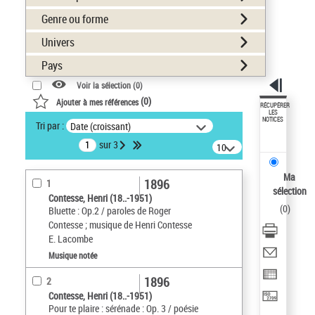
Genre ou forme
Univers
Pays
Voir la sélection (
0
)
(
0
)
Ajouter à mes références
RÉCUPÉRER
LES
NOTICES
Tri par :
Date (croissant)
sur 3
10
résultats/page
Ma
1896
1
sélection
Contesse, Henri (18..-1951)
(
0
)
Bluette : Op.2 / paroles de Roger
Contesse ; musique de Henri Contesse
E. Lacombe
Musique notée
1896
2
Contesse, Henri (18..-1951)
Pour te plaire : sérénade : Op. 3 / poésie