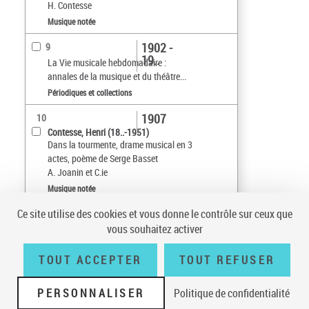
H. Contesse
Musique notée
1902 -
9
19..
La Vie musicale hebdomadaire :
annales de la musique et du théâtre...
Périodiques et collections
1907
10
Contesse, Henri (18..-1951)
Dans la tourmente, drame musical en 3
actes, poème de Serge Basset
A. Joanin et C.ie
Musique notée
Ce site utilise des cookies et vous donne le contrôle sur ceux que
Tri par :
Date (croissant)
vous souhaitez activer
sur 3
10
résultats/page
TOUT ACCEPTER
TOUT REFUSER
PERSONNALISER
Politique de confidentialité
Conditions générales d'utilisation
|
A propos
|
Plan du site
|
Écrire à la
BnF
|
Accessibilité (non conforme)
|
V 23.1.0