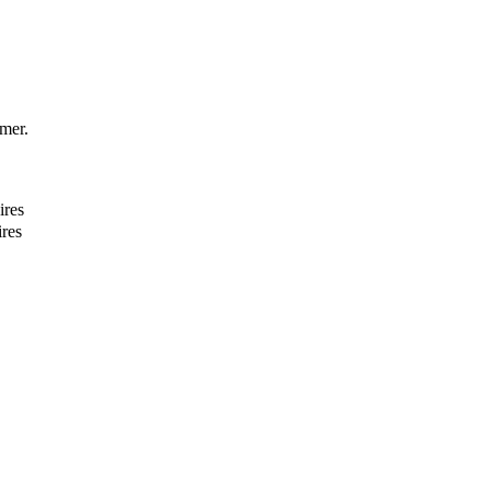
imer.
ires
res