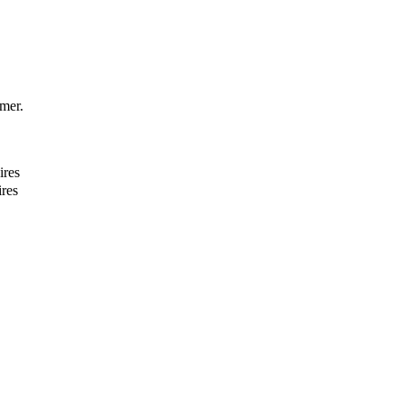
imer.
ires
res