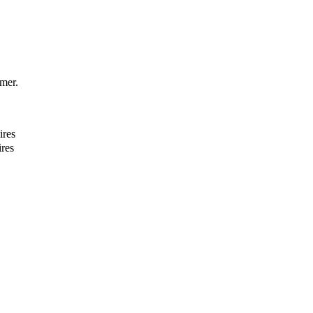
imer.
ires
res