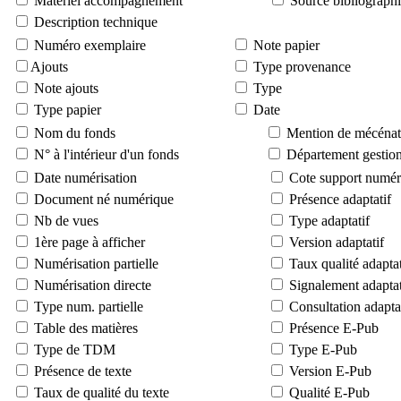
Matériel accompagnement
Source bibliograph
Description technique
Numéro exemplaire
Note papier
Ajouts
Type provenance
Note ajouts
Type
Type papier
Date
Nom du fonds
Mention de mécénat
N° à l'intérieur d'un fonds
Département gestion
Date numérisation
Cote support numér
Document né numérique
Présence adaptatif
Nb de vues
Type adaptatif
1ère page à afficher
Version adaptatif
Numérisation partielle
Taux qualité adaptat
Numérisation directe
Signalement adaptat
Type num. partielle
Consultation adapta
Table des matières
Présence E-Pub
Type de TDM
Type E-Pub
Présence de texte
Version E-Pub
Taux de qualité du texte
Qualité E-Pub