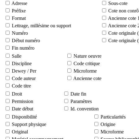
Adresse
Sous-cote
Préfixe
Cote non conrô
Format
Ancienne cote 
Lettrage, millésime ou support
Ancienne cote 
Numéro
Cote originale 
Début numéro
Cote originale 
Fin numéro
Salle
Nature oeuvre
Discipline
Code critique
Dewey / Per
Microforme
Code auteur
Ancienne cote
Code titre
Droit
Date fin
Permission
Paramètres
Date début
Id. convention
Disponibilité
Particularités
Support physique
Origine
Original
Microforme