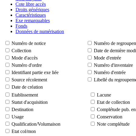
Cote libre accès
Droits génériques
Caractéristiques
Exe remarquables
Fonds
Données de numérisation
Numéro de notice
Numéro de regroupe
Collection
Date de dernière modi
Mode d'accès
Mode d'entrée
Numéro d'ordre
Numéro d'inventaire
Identifiant partie exe liée
Numéro d'entrée
Source récolement
Libellé du regroupem
Date de création
Etablissement
Lacune
Statut d'acquisition
Etat de collection
Destination
Complétude pub. en 
Usage
Conservation
Qualification/Volumaison
Note complétude
Etat col/mon