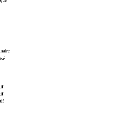
ique
naire
isé
if
if
tif