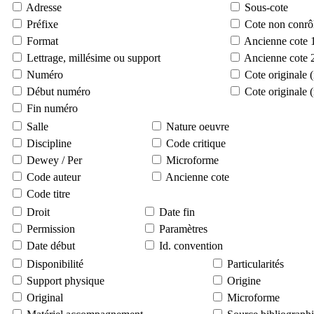
Adresse
Sous-cote
Préfixe
Cote non conrô
Format
Ancienne cote 
Lettrage, millésime ou support
Ancienne cote 
Numéro
Cote originale 
Début numéro
Cote originale 
Fin numéro
Salle
Nature oeuvre
Discipline
Code critique
Dewey / Per
Microforme
Code auteur
Ancienne cote
Code titre
Droit
Date fin
Permission
Paramètres
Date début
Id. convention
Disponibilité
Particularités
Support physique
Origine
Original
Microforme