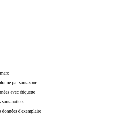
marc
olonne par sous-zone
nées avec étiquette
s sous-notices
s données d'exemplaire