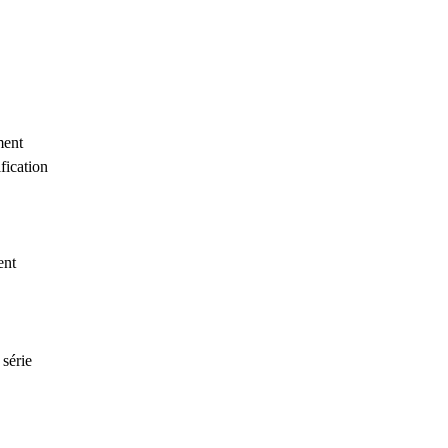
ment
fication
ent
série