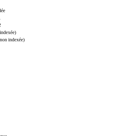
lée
1
2
(indexée)
(non indexée)