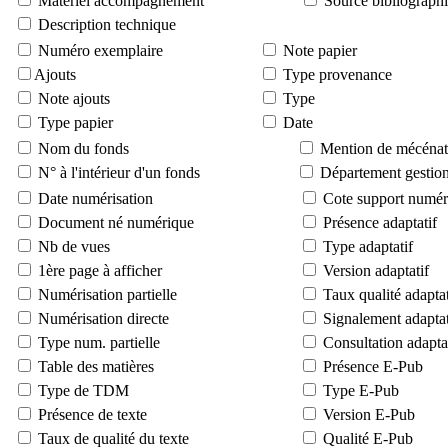
Matériel accompagnement
Source bibliograph
Description technique
Numéro exemplaire
Note papier
Ajouts
Type provenance
Note ajouts
Type
Type papier
Date
Nom du fonds
Mention de mécénat
N° à l'intérieur d'un fonds
Département gestion
Date numérisation
Cote support numér
Document né numérique
Présence adaptatif
Nb de vues
Type adaptatif
1ère page à afficher
Version adaptatif
Numérisation partielle
Taux qualité adaptat
Numérisation directe
Signalement adaptat
Type num. partielle
Consultation adapta
Table des matières
Présence E-Pub
Type de TDM
Type E-Pub
Présence de texte
Version E-Pub
Taux de qualité du texte
Qualité E-Pub