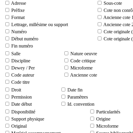
Adresse
Sous-cote
Préfixe
Cote non conrô
Format
Ancienne cote 
Lettrage, millésime ou support
Ancienne cote 
Numéro
Cote originale 
Début numéro
Cote originale 
Fin numéro
Salle
Nature oeuvre
Discipline
Code critique
Dewey / Per
Microforme
Code auteur
Ancienne cote
Code titre
Droit
Date fin
Permission
Paramètres
Date début
Id. convention
Disponibilité
Particularités
Support physique
Origine
Original
Microforme