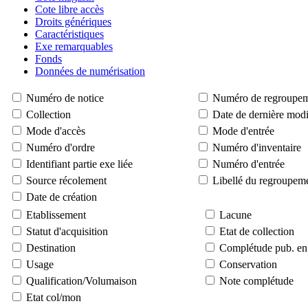
Cote libre accès
Droits génériques
Caractéristiques
Exe remarquables
Fonds
Données de numérisation
Numéro de notice
Numéro de regroupe
Collection
Date de dernière modi
Mode d'accès
Mode d'entrée
Numéro d'ordre
Numéro d'inventaire
Identifiant partie exe liée
Numéro d'entrée
Source récolement
Libellé du regroupem
Date de création
Etablissement
Lacune
Statut d'acquisition
Etat de collection
Destination
Complétude pub. en 
Usage
Conservation
Qualification/Volumaison
Note complétude
Etat col/mon