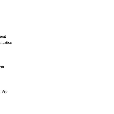
ment
fication
ent
série