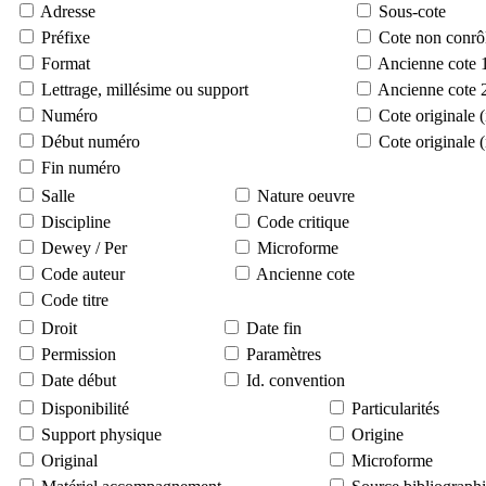
Adresse
Sous-cote
Préfixe
Cote non conrô
Format
Ancienne cote 
Lettrage, millésime ou support
Ancienne cote 
Numéro
Cote originale 
Début numéro
Cote originale 
Fin numéro
Salle
Nature oeuvre
Discipline
Code critique
Dewey / Per
Microforme
Code auteur
Ancienne cote
Code titre
Droit
Date fin
Permission
Paramètres
Date début
Id. convention
Disponibilité
Particularités
Support physique
Origine
Original
Microforme