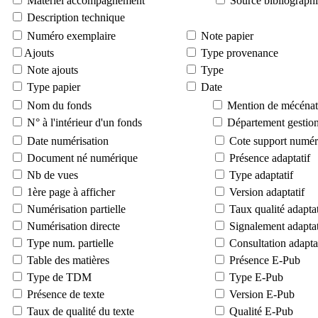
Matériel accompagnement
Source bibliograph
Description technique
Numéro exemplaire
Note papier
Ajouts
Type provenance
Note ajouts
Type
Type papier
Date
Nom du fonds
Mention de mécénat
N° à l'intérieur d'un fonds
Département gestion
Date numérisation
Cote support numér
Document né numérique
Présence adaptatif
Nb de vues
Type adaptatif
1ère page à afficher
Version adaptatif
Numérisation partielle
Taux qualité adaptat
Numérisation directe
Signalement adaptat
Type num. partielle
Consultation adapta
Table des matières
Présence E-Pub
Type de TDM
Type E-Pub
Présence de texte
Version E-Pub
Taux de qualité du texte
Qualité E-Pub