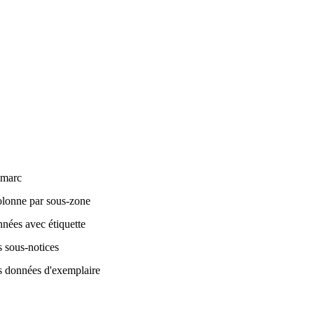
marc
olonne par sous-zone
nées avec étiquette
s sous-notices
s données d'exemplaire