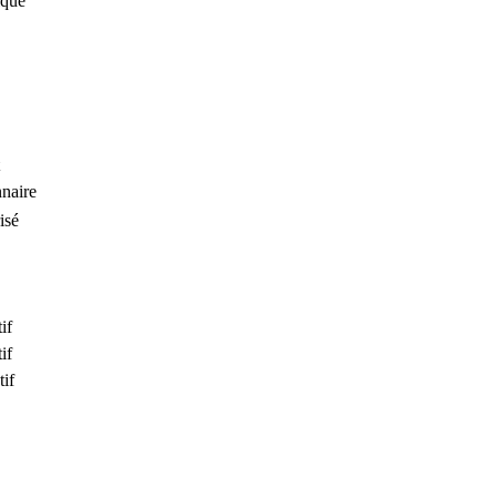
ique
naire
isé
if
if
tif