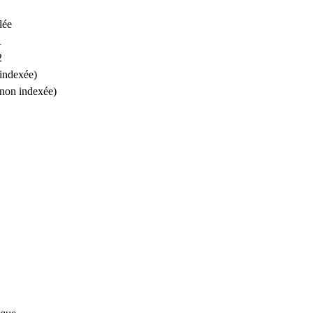
lée
1
2
(indexée)
(non indexée)