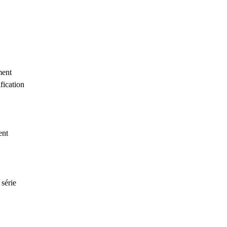
ment
fication
ent
série