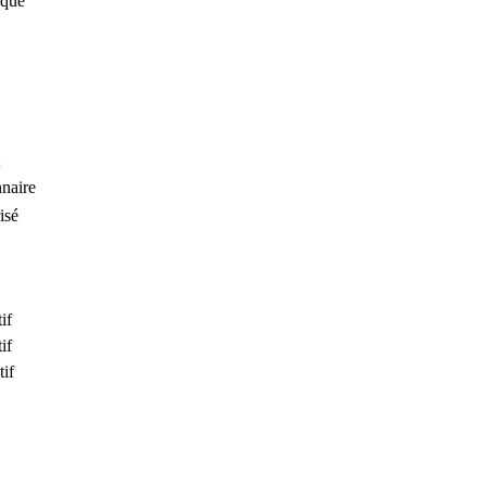
ique
naire
isé
if
if
tif