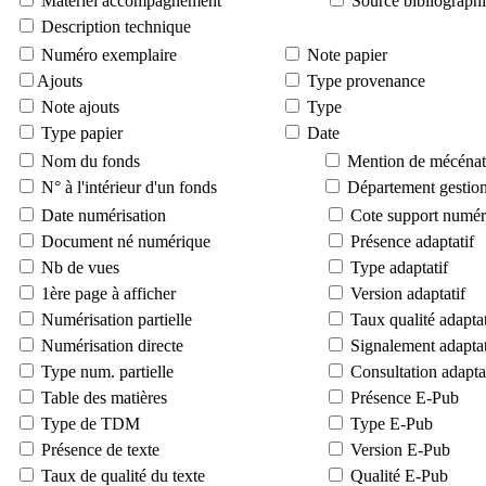
Matériel accompagnement
Source bibliograph
Description technique
Numéro exemplaire
Note papier
Ajouts
Type provenance
Note ajouts
Type
Type papier
Date
Nom du fonds
Mention de mécénat
N° à l'intérieur d'un fonds
Département gestion
Date numérisation
Cote support numér
Document né numérique
Présence adaptatif
Nb de vues
Type adaptatif
1ère page à afficher
Version adaptatif
Numérisation partielle
Taux qualité adaptat
Numérisation directe
Signalement adaptat
Type num. partielle
Consultation adapta
Table des matières
Présence E-Pub
Type de TDM
Type E-Pub
Présence de texte
Version E-Pub
Taux de qualité du texte
Qualité E-Pub