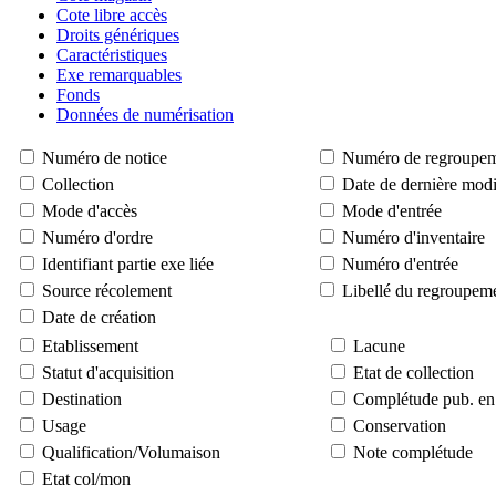
Cote libre accès
Droits génériques
Caractéristiques
Exe remarquables
Fonds
Données de numérisation
Numéro de notice
Numéro de regroupe
Collection
Date de dernière modi
Mode d'accès
Mode d'entrée
Numéro d'ordre
Numéro d'inventaire
Identifiant partie exe liée
Numéro d'entrée
Source récolement
Libellé du regroupem
Date de création
Etablissement
Lacune
Statut d'acquisition
Etat de collection
Destination
Complétude pub. en 
Usage
Conservation
Qualification/Volumaison
Note complétude
Etat col/mon