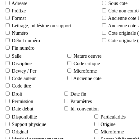
Adresse
Sous-cote
Préfixe
Cote non conrô
Format
Ancienne cote 
Lettrage, millésime ou support
Ancienne cote 
Numéro
Cote originale 
Début numéro
Cote originale 
Fin numéro
Salle
Nature oeuvre
Discipline
Code critique
Dewey / Per
Microforme
Code auteur
Ancienne cote
Code titre
Droit
Date fin
Permission
Paramètres
Date début
Id. convention
Disponibilité
Particularités
Support physique
Origine
Original
Microforme