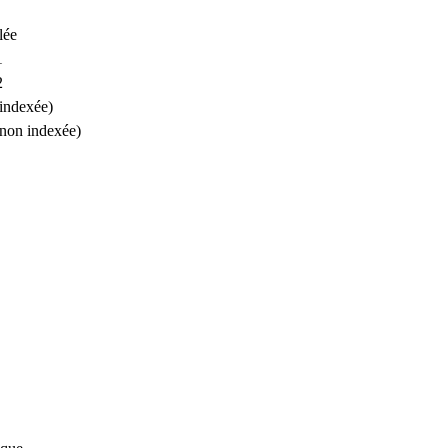
lée
1
2
(indexée)
(non indexée)