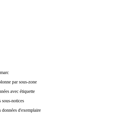
marc
olonne par sous-zone
nées avec étiquette
s sous-notices
s données d'exemplaire